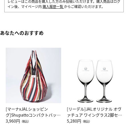
レビューはこの商品を購入した方のみ投稿いただけます。購入商品はログ
イン後、マイページ内
購入履歴一覧
からご確認いただけます。
あなたへのおすすめ
[マーナxJALショッピン
[リーデル]JALオリジナル オヴ
グ]Shupattoコンパクトバッグ
ァチュア ワイングラス2脚セッ
Drop JAL客室乗務員（LC）ス
3,960円
ト（レッドワイン）
5,280円
（税込）
（税込）
カーフ柄