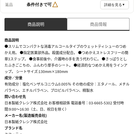
△
条件付きで可
返品
詳細を見る
▼
商品説明
商品情報
商品説明
●スリムでコンパクトな消毒アルコールタイプのウェットティシューのつめ
かえ用。 ●指定医薬部外品。殺菌成分配合。 ●つめかえストレスフリーの簡
単3ステップ。 ●食事前後や、介護時の手を洗う代わりに。 ●さっぱりとし
たふきごこちの、ふんわり厚手のシート。 ●経済的なつめかえ用をラインア
ップ。 シートサイズ:130mm×180mm
成分／分量
有効成分：塩化ベンザルコニウム0.005％ その他の成分：エタノール、メチル
パラベン、エチルパラベン、プロピルパラベン、精製水
問い合わせ先
日本製紙クレシア株式会社 お客様相談係 電話番号：03-6665-5302 受付時
間:9:00～16:30（土、日、祝日を除く）
メーカー名(製造販売会社)
日本製紙クレシア株式会社
ブランド名