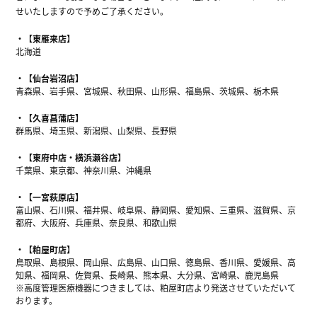
せいたしますので予めご了承ください。
【東雁来店】
北海道
【仙台岩沼店】
青森県、岩手県、宮城県、秋田県、山形県、福島県、茨城県、栃木県
【久喜菖蒲店】
群馬県、埼玉県、新潟県、山梨県、長野県
【東府中店・横浜瀬谷店】
千葉県、東京都、神奈川県、沖縄県
【一宮萩原店】
富山県、石川県、福井県、岐阜県、静岡県、愛知県、三重県、滋賀県、京
都府、大阪府、兵庫県、奈良県、和歌山県
【粕屋町店】
鳥取県、島根県、岡山県、広島県、山口県、徳島県、香川県、愛媛県、高
知県、福岡県、佐賀県、長崎県、熊本県、大分県、宮崎県、鹿児島県
※高度管理医療機器につきましては、粕屋町店より発送させていただいて
おります。