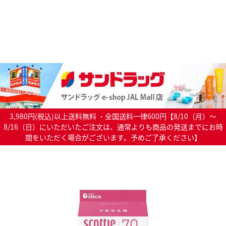
3,980円(税込)以上送料無料 ・全国送料一律600円【8/10（月）～
8/16（日）にいただいたご注文は、通常よりも商品の発送までにお時
間をいただく場合がございます。予めご了承ください】