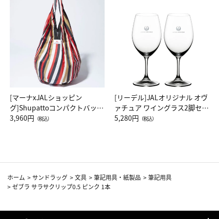
[マーナxJALショッピン
[リーデル]JALオリジナル オヴ
グ]Shupattoコンパクトバッグ
ァチュア ワイングラス2脚セッ
Drop JAL客室乗務員（LC）ス
3,960円
ト（レッドワイン）
5,280円
（税込）
（税込）
カーフ柄
ホーム
>
サンドラッグ
>
文具
>
筆記用具・紙製品
>
筆記用具
>
ゼブラ サラサクリップ0.5 ピンク 1本