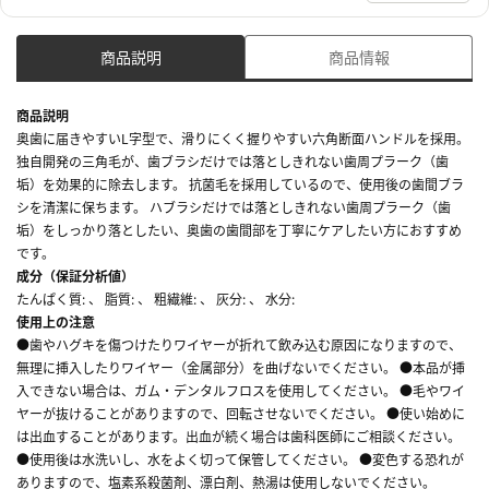
商品説明
商品情報
商品説明
奥歯に届きやすいL字型で、滑りにくく握りやすい六角断面ハンドルを採用。
独自開発の三角毛が、歯ブラシだけでは落としきれない歯周プラーク（歯
垢）を効果的に除去します。 抗菌毛を採用しているので、使用後の歯間ブラ
シを清潔に保ちます。 ハブラシだけでは落としきれない歯周プラーク（歯
垢）をしっかり落としたい、奥歯の歯間部を丁寧にケアしたい方におすすめ
です。
成分（保証分析値）
たんぱく質: 、 脂質: 、 粗繊維: 、 灰分: 、 水分:
使用上の注意
●歯やハグキを傷つけたりワイヤーが折れて飲み込む原因になりますので、
無理に挿入したりワイヤー（金属部分）を曲げないでください。 ●本品が挿
入できない場合は、ガム・デンタルフロスを使用してください。 ●毛やワイ
ヤーが抜けることがありますので、回転させないでください。 ●使い始めに
は出血することがあります。出血が続く場合は歯科医師にご相談ください。
●使用後は水洗いし、水をよく切って保管してください。 ●変色する恐れが
ありますので、塩素系殺菌剤、漂白剤、熱湯は使用しないでください。