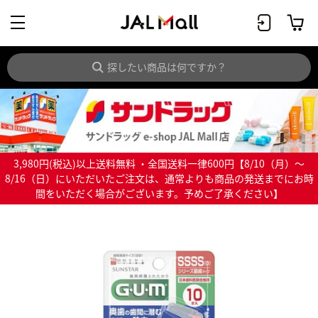
3,980円(税込)以上送料無料 ・全国送料一律600円【8/10（月）～
8/16（日）にいただいたご注文は、通常よりも商品の発送までにお時
間をいただく場合がございます。予めご了承ください】