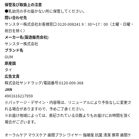
保管及び取扱上の注意
●乳幼児の手の届かない所に保管してください。
問い合わせ先
サンスター株式会社お客様窓口 0120-008241 9：30～17：00（土曜・日曜・
祝日を除く）
メーカー名(製造販売会社)
サンスター株式会社
ブランド名
GUM
原産国
タイ
広告文責
株式会社サンドラッグ/電話番号:0120-009-368
JAN
4901616217959
※パッケージ・デザイン・内容等は、リニューアルにより予告なしに変更さ
れる場合がありますので、予めご了承ください。
※お届け地域によっては、表記されている日数よりもお届けにお時間を頂く
場合がございます。
オーラルケア マウスケア 歯間ブラシ ワイヤー 強硬度 抗菌 清潔 携帯 歯間ケ