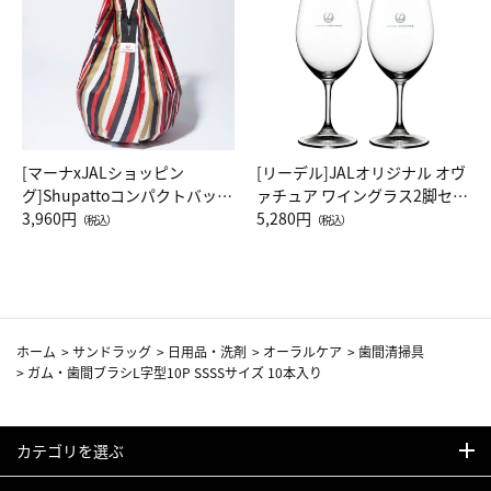
[マーナxJALショッピン
[リーデル]JALオリジナル オヴ
グ]Shupattoコンパクトバッグ
ァチュア ワイングラス2脚セッ
Drop JAL客室乗務員（LC）ス
3,960円
ト（レッドワイン）
5,280円
（税込）
（税込）
カーフ柄
ホーム
>
サンドラッグ
>
日用品・洗剤
>
オーラルケア
>
歯間清掃具
>
ガム・歯間ブラシL字型10P SSSSサイズ 10本入り
カテゴリを選ぶ