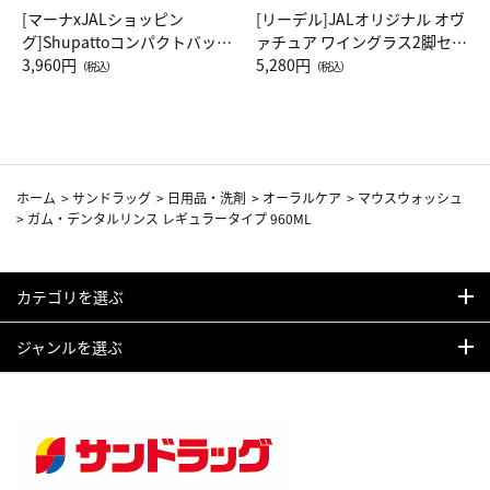
[マーナxJALショッピン
[リーデル]JALオリジナル オヴ
グ]Shupattoコンパクトバッグ
ァチュア ワイングラス2脚セッ
Drop JAL客室乗務員（LC）ス
3,960円
ト（レッドワイン）
5,280円
（税込）
（税込）
カーフ柄
ホーム
>
サンドラッグ
>
日用品・洗剤
>
オーラルケア
>
マウスウォッシュ
>
ガム・デンタルリンス レギュラータイプ 960ML
カテゴリを選ぶ
ジャンルを選ぶ