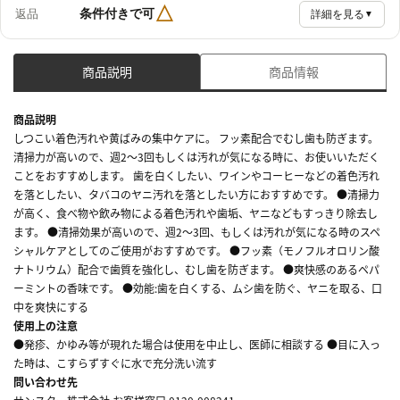
△
条件付きで可
返品
詳細を見る
▼
商品説明
商品情報
商品説明
しつこい着色汚れや黄ばみの集中ケアに。 フッ素配合でむし歯も防ぎます。
清掃力が高いので、週2～3回もしくは汚れが気になる時に、お使いいただく
ことをおすすめします。 歯を白くしたい、ワインやコーヒーなどの着色汚れ
を落としたい、タバコのヤニ汚れを落としたい方におすすめです。 ●清掃力
が高く、食べ物や飲み物による着色汚れや歯垢、ヤニなどもすっきり除去し
ます。 ●清掃効果が高いので、週2～3回、もしくは汚れが気になる時のスペ
シャルケアとしてのご使用がおすすめです。 ●フッ素（モノフルオロリン酸
ナトリウム）配合で歯質を強化し、むし歯を防ぎます。 ●爽快感のあるペパ
ーミントの香味です。 ●効能:歯を白くする、ムシ歯を防ぐ、ヤニを取る、口
中を爽快にする
使用上の注意
●発疹、かゆみ等が現れた場合は使用を中止し、医師に相談する ●目に入っ
た時は、こすらずすぐに水で充分洗い流す
問い合わせ先