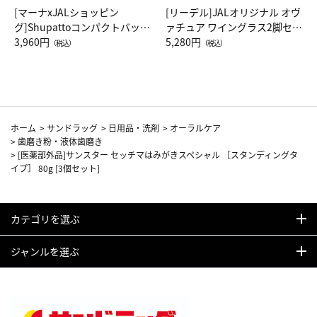
[マーナxJALショッピン
[リーデル]JALオリジナル オヴ
グ]Shupattoコンパクトバッグ
ァチュア ワイングラス2脚セッ
Drop JAL客室乗務員（LC）ス
3,960円
ト（レッドワイン）
5,280円
（税込）
（税込）
カーフ柄
ホーム
>
サンドラッグ
>
日用品・洗剤
>
オーラルケア
>
歯磨き粉・液体歯磨き
>
[医薬部外品]サンスター セッチマはみがきスペシャル ［スタンディングタ
イプ］ 80g [3個セット]
カテゴリを選ぶ
ジャンルを選ぶ