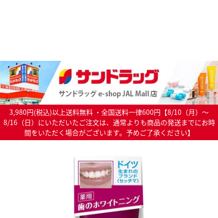
3,980円(税込)以上送料無料 ・全国送料一律600円【8/10（月）～
8/16（日）にいただいたご注文は、通常よりも商品の発送までにお時
間をいただく場合がございます。予めご了承ください】