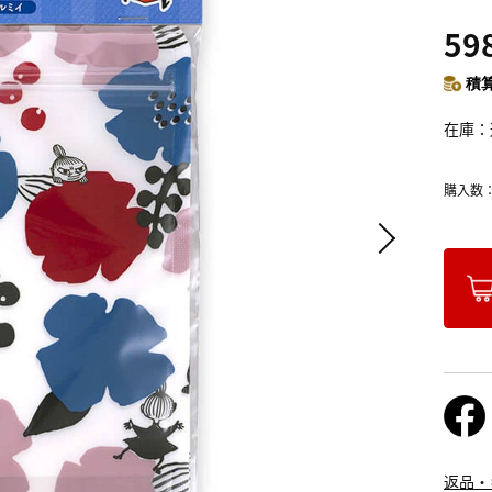
59
積算
在庫
購入数
返品・