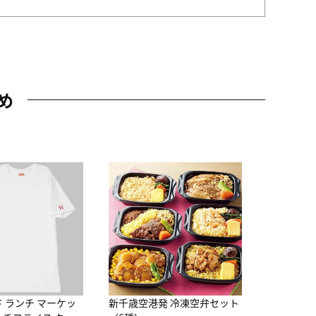
め
JAL特製
レー 200
10,800円
（
ド ランチ マーケッ
新千歳空港発 冷凍空弁セット