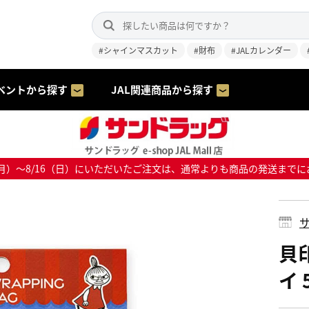
#シャインマスカット
#財布
#JALカレンダー
ベントから探す
JAL関連商品から探す
8/10（月）～8/16（日）にいただいたご注文は、通常よりも商品の発送
サ
貝
イ 