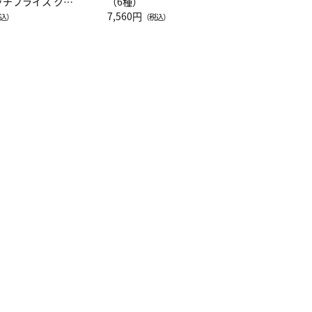
ッチフライス クル
（6種）
注半袖Ｔシャツ
7,560円
込）
（税込）