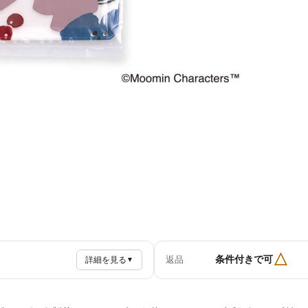
△
条件付きで可
返品
詳細を見る
▼