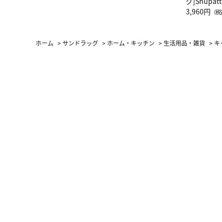
グ]Shup
グ Drop 
3,960円
（税
（LC）ス
ホーム
>
サンドラッグ
>
ホーム・キッチン
>
生活用品・雑貨
>
キ