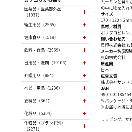
ムーミンと貝印
の中に物を入れ
医薬品・医薬部外品
サイズ
（1937）
170×120×2m
衛生用品（2565）
素材／材質
ポリプロピレン、
健康食品（1519）
問い合わせ先
貝印株式会社 お客様相
飲料・食品（2969）
メーカー名(製造
貝印株式会社
日用品・洗剤（10106）
原産国
日本
介護用品（884）
広告文責
株式会社サンドラッグ
ベビー用品（1236）
JAN
4901601185454
衣料品（364）
※パッケージ・
※お届け地域に
化粧品（5304）
ラッピング、か
化粧品（ブランド別）
（2271）