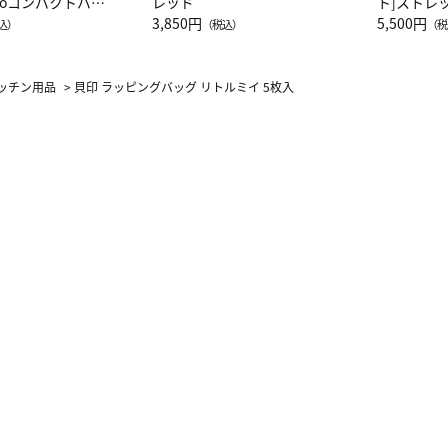
attoコンパクトバッ
レッド
ト]ストレ
JAL客室乗務員
3,850円
ーネック別
5,500円
込）
（税込）
（税
カーフ柄
ッチン用品
>
貝印 ラッピングバッグ リトルミイ 5枚入