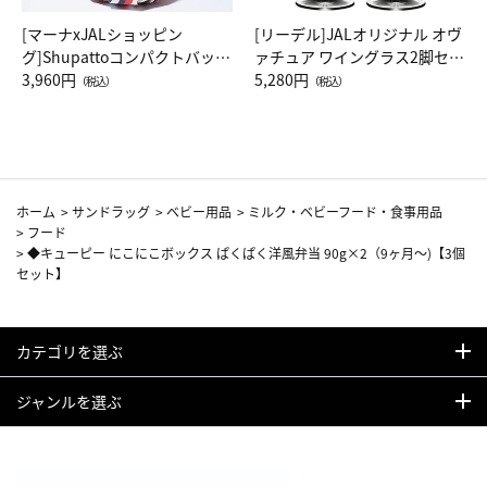
[マーナxJALショッピン
[リーデル]JALオリジナル オヴ
グ]Shupattoコンパクトバッグ
ァチュア ワイングラス2脚セッ
Drop JAL客室乗務員（LC）ス
3,960円
ト（レッドワイン）
5,280円
（税込）
（税込）
カーフ柄
ホーム
>
サンドラッグ
>
ベビー用品
>
ミルク・ベビーフード・食事用品
>
フード
>
◆キューピー にこにこボックス ぱくぱく洋風弁当 90g×2（9ヶ月～)【3個
セット】
カテゴリを選ぶ
ジャンルを選ぶ