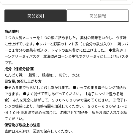
商品説明
商品情報
商品説明
２つの人気メニューを１つの箱に詰めました。 素材の風味をいかし、うす味
に仕上げています｡ ◆レバーと野菜のトマト煮（１食分の鉄分入り） 鶏レバ
ーと１食分の野菜を煮込み、トマトの風味豊かに仕上げました。 ◆北海道コ
ーンクリーミィパスタ 北海道産コーンと牛乳でクリーミィに仕上げたパスタ
です。
成分（保証分析値）
たんぱく質: 、 脂質: 、 粗繊維: 、 灰分: 、 水分:
目安量/お召し上がり方
●そのままでもおいしく召しあがれます。 ●カップのまま電子レンジ加熱も
できます。 ●よく混ぜて召しあがってください。 【電子レンジで温める場
合】 ふたを完全にはがして、５００～６００Ｗで温めてください。 ※電子レ
ンジの機種により、加熱時間を加減してください。 ５００～６００Ｗ １～２
個 １０秒 ※お湯で温める場合は、沸騰させて加熱を止めたお湯に入れて温め
てください。
保管及び取扱上の注意
直射日光を避け、常温で保存してください。