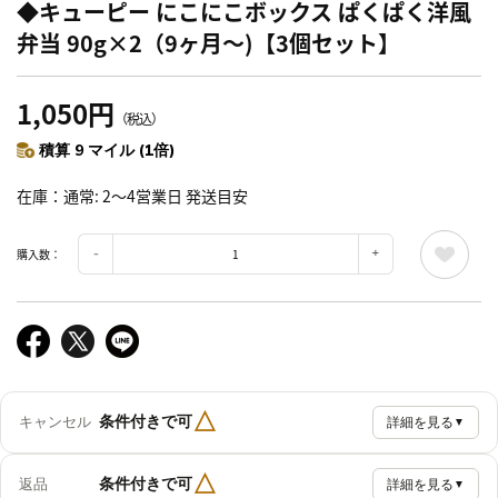
◆キューピー にこにこボックス ぱくぱく洋風
弁当 90g×2（9ヶ月～)【3個セット】
1,050円
（税込）
積算 9 マイル (1倍)
在庫
通常: 2～4営業日 発送目安
購入数：
△
条件付きで可
キャンセル
詳細を見る
▼
△
条件付きで可
返品
詳細を見る
▼