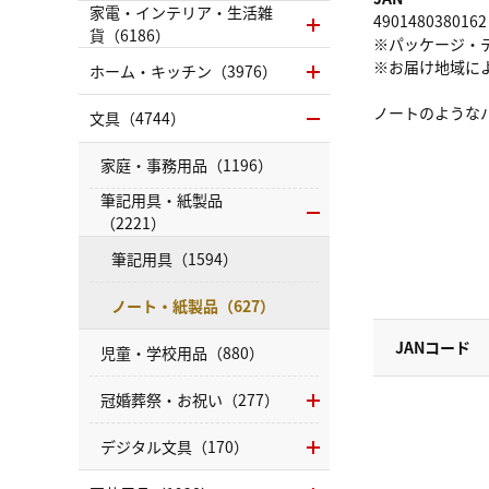
家電・インテリア・生活雑
4901480380162
貨（6186）
※パッケージ・
※お届け地域に
ホーム・キッチン（3976）
ノートのような
文具（4744）
家庭・事務用品（1196）
筆記用具・紙製品
（2221）
筆記用具（1594）
ノート・紙製品（627）
JANコード
児童・学校用品（880）
冠婚葬祭・お祝い（277）
デジタル文具（170）