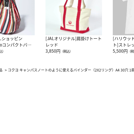
ALショッピン
[JALオリジナル]肩掛けトート
[ハリウッ
attoコンパクトバッ
レッド
ト]ストレ
JAL客室乗務員
3,850円
ーネック別
5,500円
込）
（税込）
（税
カーフ柄
品
>
コクヨ キャンパスノートのように使えるバインダー（2X2リング）A4 30穴 1