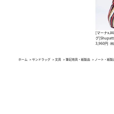
[マーナxJ
グ]Shup
グ Drop 
3,960円
（税
（LC）ス
ホーム
>
サンドラッグ
>
文具
>
筆記用具・紙製品
>
ノート・紙製