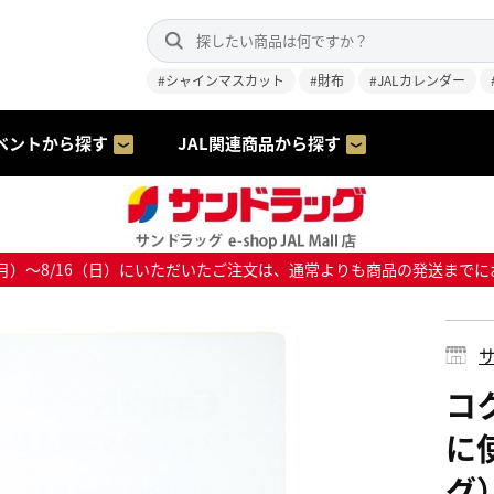
#シャインマスカット
#財布
#JALカレンダー
ベントから探す
JAL関連商品から探す
8/10（月）～8/16（日）にいただいたご注文は、通常よりも商品の発送
サ
コ
に
グ）