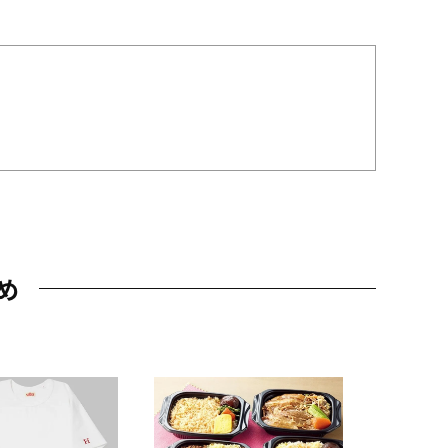
め
JAL特製
レー 200
10,800円
（