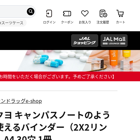
ログイン
クーポン
お気入り
注文履歴
カート
#スーツケース
までにお時間をいただく場合がございます。予めご了承ください】
ンドラッグe-shop
クヨ キャンパスノートのよう
使えるバインダー（2X2リン
A4 30穴 1冊