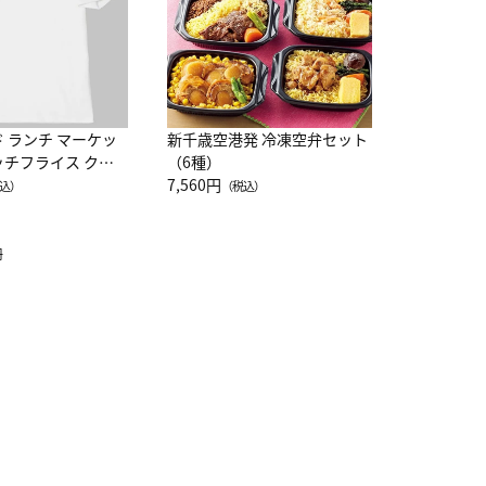
ド ランチ マーケッ
新千歳空港発 冷凍空弁セット
ッチフライス クル
（6種）
注半袖Ｔシャツ
7,560円
込）
（税込）
冊