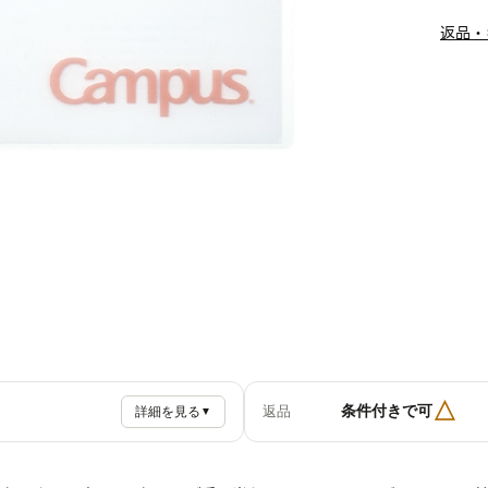
返品・
△
条件付きで可
返品
詳細を見る
▼