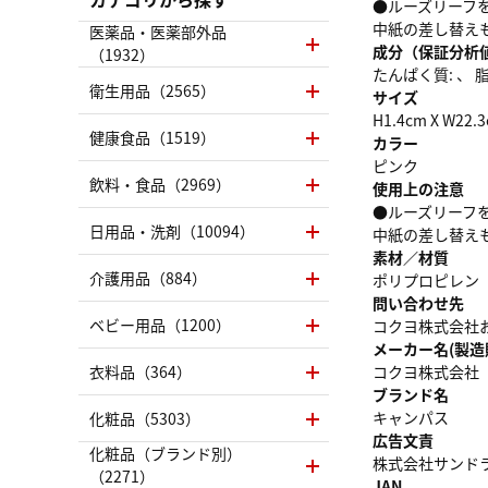
●ルーズリーフを
中紙の差し替えも
医薬品・医薬部外品
成分（保証分析
（1932）
たんぱく質: 、 脂質
衛生用品（2565）
サイズ
H1.4cm X W22.3
健康食品（1519）
カラー
ピンク
飲料・食品（2969）
使用上の注意
●ルーズリーフを
日用品・洗剤（10094）
中紙の差し替えも
素材／材質
介護用品（884）
ポリプロピレン
問い合わせ先
ベビー用品（1200）
コクヨ株式会社お客様
メーカー名(製造
衣料品（364）
コクヨ株式会社
ブランド名
キャンパス
化粧品（5303）
広告文責
化粧品（ブランド別）
株式会社サンドラッグ
（2271）
JAN