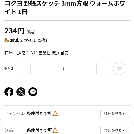
コクヨ 野帳スケッチ 3mm方眼 ウォームホワ
イト 1冊
234円
（税込）
積算 2 マイル (1倍)
在庫
通常：7-11営業日 発送目安
購入数：
△
条件付きで可
キャンセル
詳細を見る
▼
△
条件付きで可
返品
詳細を見る
▼