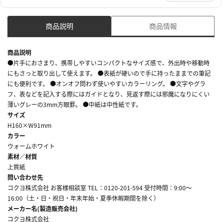
商品説明
商品情報
商品説明
●片手におさまり、携帯しやすいコンパクトなサイズ感で、外出時や移動時
にもさっと取り出して使えます。 ●表紙が硬いので手に持ったままでの筆記
にも便利です。 ●オンオフ問わず使いやすいカラーリング。 ●文字やグラ
フ、表などを記入する際にはガイドとなり、見返す際には邪魔になりにくい
薄いグレーの3mm方眼罫。 ●中紙は中性紙です。
サイズ
H160×W91mm
カラー
ウォームホワイト
素材／材質
上質紙
問い合わせ先
コクヨ株式会社 お客様相談室 TEL：0120-201-594 受付時間：9:00～
16:00（土・日・祝日・年末年始・夏季休暇期間を除く）
メーカー名(製造販売会社)
コクヨ株式会社