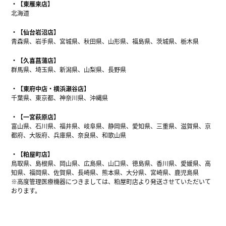
【東雁来店】
北海道
【仙台岩沼店】
青森県、岩手県、宮城県、秋田県、山形県、福島県、茨城県、栃木県
【久喜菖蒲店】
群馬県、埼玉県、新潟県、山梨県、長野県
【東府中店・横浜瀬谷店】
千葉県、東京都、神奈川県、沖縄県
【一宮萩原店】
富山県、石川県、福井県、岐阜県、静岡県、愛知県、三重県、滋賀県、京
都府、大阪府、兵庫県、奈良県、和歌山県
【粕屋町店】
鳥取県、島根県、岡山県、広島県、山口県、徳島県、香川県、愛媛県、高
知県、福岡県、佐賀県、長崎県、熊本県、大分県、宮崎県、鹿児島県
※高度管理医療機器につきましては、粕屋町店より発送させていただいて
おります。