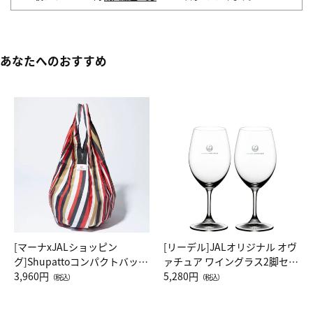
あなたへのおすすめ
[マーナxJALショッピン
[リーデル]JALオリジナル オヴ
グ]Shupattoコンパクトバッグ
ァチュア ワイングラス2脚セッ
Drop JAL客室乗務員（LC）ス
3,960円
ト（レッドワイン）
5,280円
（税込）
（税込）
カーフ柄