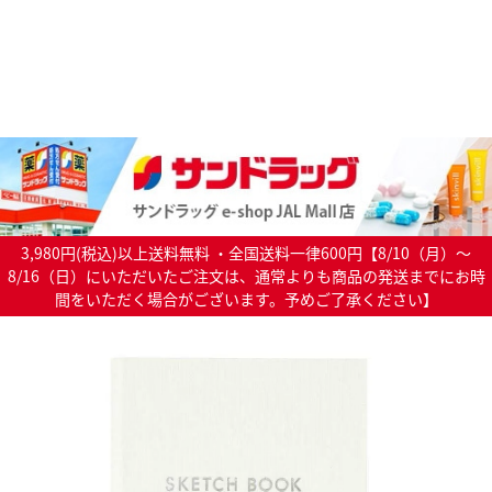
3,980円(税込)以上送料無料 ・全国送料一律600円【8/10（月）～
8/16（日）にいただいたご注文は、通常よりも商品の発送までにお時
間をいただく場合がございます。予めご了承ください】