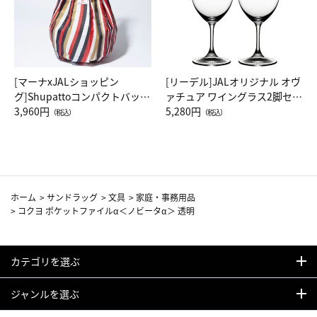
[マーナxJALショッピン
[リーデル]JALオリジナル オヴ
グ]Shupattoコンパクトバッグ
ァチュア ワイングラス2脚セッ
Drop JAL客室乗務員（LC）ス
3,960円
ト（レッドワイン）
5,280円
（税込）
（税込）
カーフ柄
ホーム
>
サンドラッグ
>
文具
>
家庭・事務用品
>
コクヨ ポケットファイルα＜ノビータα＞ 透明
カテゴリを選ぶ
ジャンルを選ぶ