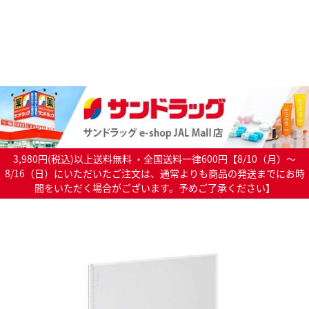
3,980円(税込)以上送料無料 ・全国送料一律600円【8/10（月）～
8/16（日）にいただいたご注文は、通常よりも商品の発送までにお時
間をいただく場合がございます。予めご了承ください】