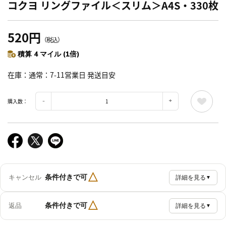
コクヨ リングファイル＜スリム＞A4S・330枚
520円
（税込）
積算 4 マイル (1倍)
在庫
通常：7-11営業日 発送目安
購入数：
△
条件付きで可
キャンセル
詳細を見る
▼
△
条件付きで可
返品
詳細を見る
▼