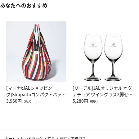
あなたへのおすすめ
[マーナxJALショッピン
[リーデル]JALオリジナル オヴ
グ]Shupattoコンパクトバッグ
ァチュア ワイングラス2脚セッ
Drop JAL客室乗務員（LC）ス
3,960円
ト（レッドワイン）
5,280円
（税込）
（税込）
カーフ柄
ホーム
>
サンドラッグ
>
文具
>
家庭・事務用品