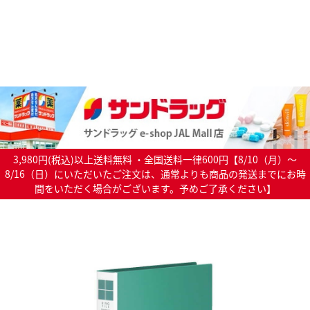
3,980円(税込)以上送料無料 ・全国送料一律600円【8/10（月）～
8/16（日）にいただいたご注文は、通常よりも商品の発送までにお時
間をいただく場合がございます。予めご了承ください】