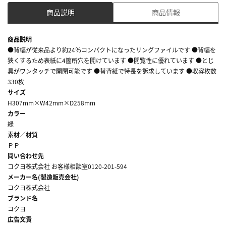
商品説明
商品情報
商品説明
●背幅が従来品より約24％コンパクトになったリングファイルです ●背幅を
狭くするため表紙に4箇所穴を開けています ●閲覧性に優れています ●とじ
具がワンタッチで開閉可能です ●替背紙で特長を訴求しています ●収容枚数
330枚
サイズ
H307mm×W42mm×D258mm
カラー
緑
素材／材質
ＰＰ
問い合わせ先
コクヨ株式会社 お客様相談室0120-201-594
メーカー名(製造販売会社)
コクヨ株式会社
ブランド名
コクヨ
広告文責