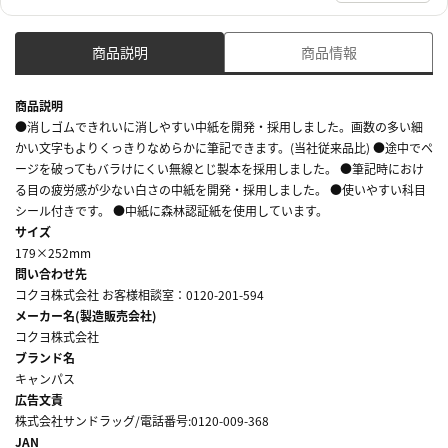
商品説明
商品情報
商品説明
●消しゴムできれいに消しやすい中紙を開発・採用しました。画数の多い細
かい文字もよりくっきりなめらかに筆記できます。(当社従来品比) ●途中でペ
ージを破ってもバラけにくい無線とじ製本を採用しました。 ●筆記時におけ
る目の疲労感が少ない白さの中紙を開発・採用しました。 ●使いやすい科目
シール付きです。 ●中紙に森林認証紙を使用しています。
サイズ
179×252mm
問い合わせ先
コクヨ株式会社 お客様相談室：0120-201-594
メーカー名(製造販売会社)
コクヨ株式会社
ブランド名
キャンパス
広告文責
株式会社サンドラッグ/電話番号:0120-009-368
JAN