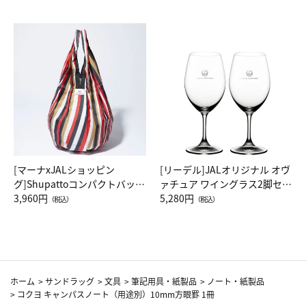
[マーナxJALショッピン
[リーデル]JALオリジナル オヴ
グ]Shupattoコンパクトバッグ
ァチュア ワイングラス2脚セッ
Drop JAL客室乗務員（LC）ス
3,960円
ト（レッドワイン）
5,280円
（税込）
（税込）
カーフ柄
ホーム
>
サンドラッグ
>
文具
>
筆記用具・紙製品
>
ノート・紙製品
>
コクヨ キャンパスノート（用途別）10mm方眼罫 1冊