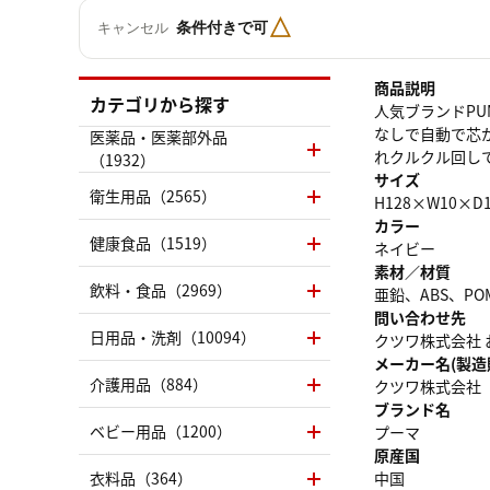
△
条件付きで可
キャンセル
商品説明
カテゴリから探す
人気ブランドPU
なしで自動で芯
医薬品・医薬部外品
れクルクル回し
（1932）
サイズ
衛生用品（2565）
H128×W10×D1
カラー
健康食品（1519）
ネイビー
素材／材質
飲料・食品（2969）
亜鉛、ABS、PO
問い合わせ先
日用品・洗剤（10094）
クツワ株式会社 お
メーカー名(製造
介護用品（884）
クツワ株式会社
ブランド名
ベビー用品（1200）
プーマ
原産国
衣料品（364）
中国