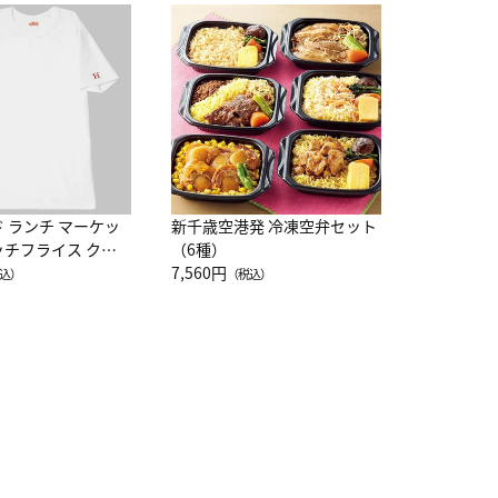
JAL特製
レー 200
10,800円
（
ド ランチ マーケッ
新千歳空港発 冷凍空弁セット
ッチフライス クル
（6種）
注半袖Ｔシャツ
7,560円
込）
（税込）