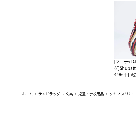
[マーナxJ
グ]Shup
グ Drop 
3,960円
（税
（LC）ス
ホーム
>
サンドラッグ
>
文具
>
児童・学校用品
>
クツワ スリミー