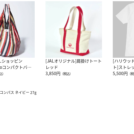
ALショッピン
[JALオリジナル]肩掛けトート
[ハリウッ
attoコンパクトバッ
レッド
ト]ストレ
JAL客室乗務員
3,850円
ーネック別
5,500円
込）
（税込）
（税
カーフ柄
コンパス ネイビー 27g