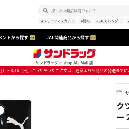
#シャインマスカット
#財布
#JALカレンダー
ベントから探す
JAL関連商品から探す
8/10（月）～8/16（日）にいただいたご注文は、通常よりも商品の発送
サ
ク
ー 