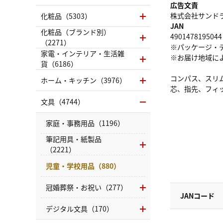
広告文責
株式会社サンドラッグ
化粧品（5303）
JAN
化粧品（ブランド別）
4901478195044
（2271）
※パッケージ・
家電・インテリア・生活雑
※お届け地域に
貨（6186）
コンパス、スリム
ホーム・キッチン（3976）
芯、指先、フィ
文具（4744）
家庭・事務用品（1196）
筆記用具・紙製品
（2221）
児童・学校用品（880）
冠婚葬祭・お祝い（277）
JANコード
デジタル文具（170）