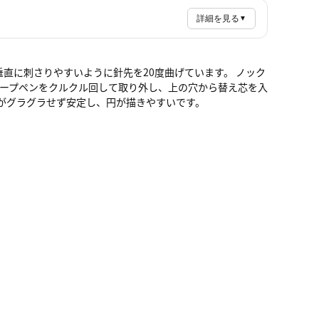
詳細を見る
▼
垂直に刺さりやすいように針先を20度曲げています。 ノック
シャープペンをクルクル回して取り外し、上の穴から替え芯を入
がグラグラせず安定し、円が描きやすいです。