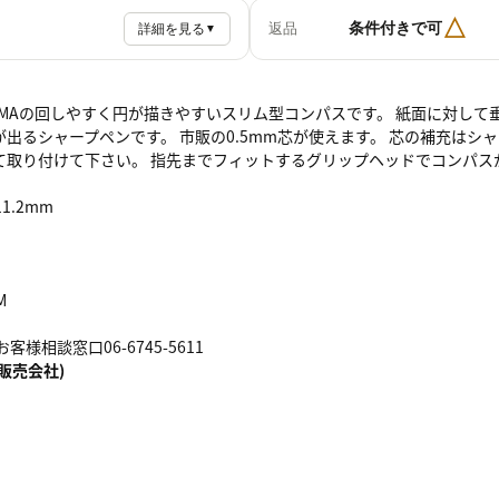
△
条件付きで可
返品
詳細を見る
▼
MAの回しやすく円が描きやすいスリム型コンパスです。 紙面に対して
が出るシャープペンです。 市販の0.5mm芯が使えます。 芯の補充は
て取り付けて下さい。 指先までフィットするグリップヘッドでコンパス
1.2mm
M
客様相談窓口06-6745-5611
販売会社)