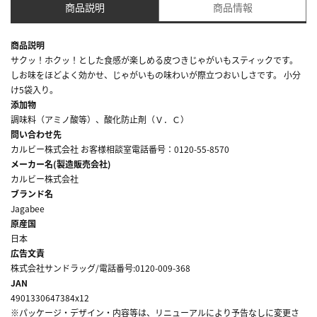
商品説明
商品情報
商品説明
サクッ！ホクッ！とした食感が楽しめる皮つきじゃがいもスティックです。
しお味をほどよく効かせ、じゃがいもの味わいが際立つおいしさです。 小分
け5袋入り。
添加物
調味料（アミノ酸等）、酸化防止剤（Ｖ．Ｃ）
問い合わせ先
カルビー株式会社 お客様相談室電話番号：0120-55-8570
メーカー名(製造販売会社)
カルビー株式会社
ブランド名
Jagabee
原産国
日本
広告文責
株式会社サンドラッグ/電話番号:0120-009-368
JAN
4901330647384x12
※パッケージ・デザイン・内容等は、リニューアルにより予告なしに変更さ