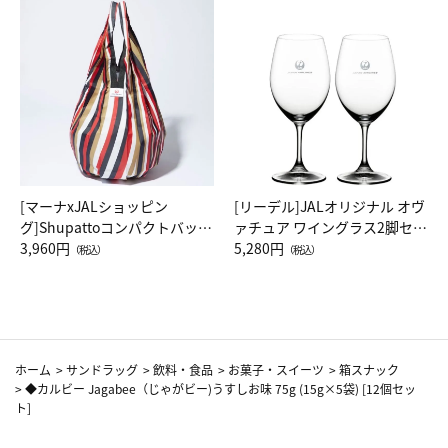
[マーナxJALショッピン
[リーデル]JALオリジナル オヴ
グ]Shupattoコンパクトバッグ
ァチュア ワイングラス2脚セッ
Drop JAL客室乗務員（LC）ス
3,960円
ト（レッドワイン）
5,280円
（税込）
（税込）
カーフ柄
ホーム
>
サンドラッグ
>
飲料・食品
>
お菓子・スイーツ
>
箱スナック
>
◆カルビー Jagabee（じゃがビー)うすしお味 75g (15g×5袋) [12個セッ
ト]