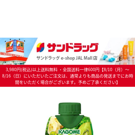
3,980円(税込)以上送料無料 ・全国送料一律600円【8/10（月）～
8/16（日）にいただいたご注文は、通常よりも商品の発送までにお時
間をいただく場合がございます。予めご了承ください】