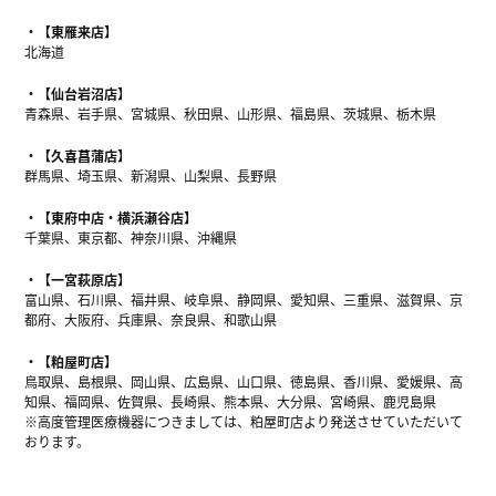
【東雁来店】
北海道
【仙台岩沼店】
青森県、岩手県、宮城県、秋田県、山形県、福島県、茨城県、栃木県
【久喜菖蒲店】
群馬県、埼玉県、新潟県、山梨県、長野県
【東府中店・横浜瀬谷店】
千葉県、東京都、神奈川県、沖縄県
【一宮萩原店】
富山県、石川県、福井県、岐阜県、静岡県、愛知県、三重県、滋賀県、京
都府、大阪府、兵庫県、奈良県、和歌山県
【粕屋町店】
鳥取県、島根県、岡山県、広島県、山口県、徳島県、香川県、愛媛県、高
知県、福岡県、佐賀県、長崎県、熊本県、大分県、宮崎県、鹿児島県
※高度管理医療機器につきましては、粕屋町店より発送させていただいて
おります。