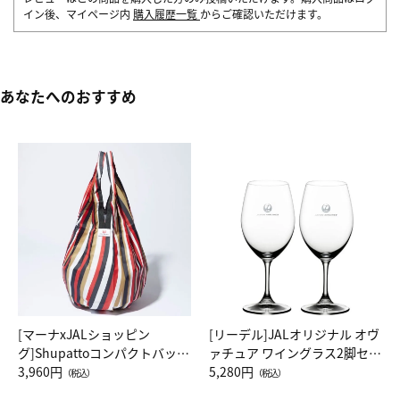
イン後、マイページ内
購入履歴一覧
からご確認いただけます。
あなたへのおすすめ
[マーナxJALショッピン
[リーデル]JALオリジナル オヴ
グ]Shupattoコンパクトバッグ
ァチュア ワイングラス2脚セッ
Drop JAL客室乗務員（LC）ス
3,960円
ト（レッドワイン）
5,280円
（税込）
（税込）
カーフ柄