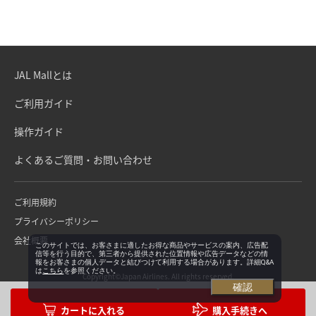
JAL Mallとは
ご利用ガイド
操作ガイド
よくあるご質問・お問い合わせ
ご利用規約
プライバシーポリシー
会社概要
このサイトでは、お客さまに適したお得な商品やサービスの案内、広告配
信等を行う目的で、第三者から提供された位置情報や広告データなどの情
報をお客さまの個人データと結びつけて利用する場合があります。詳細Q&A
は
こちら
を参照ください。
Copyright©Japan Airlines. All rights reserved.
確認
購入手続きへ