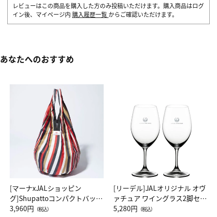
レビューはこの商品を購入した方のみ投稿いただけます。購入商品はログ
イン後、マイページ内
購入履歴一覧
からご確認いただけます。
あなたへのおすすめ
[マーナxJALショッピン
[リーデル]JALオリジナル オヴ
グ]Shupattoコンパクトバッグ
ァチュア ワイングラス2脚セッ
Drop JAL客室乗務員（LC）ス
3,960円
ト（レッドワイン）
5,280円
（税込）
（税込）