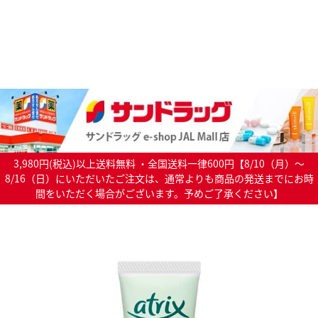
3,980円(税込)以上送料無料 ・全国送料一律600円【8/10（月）～
8/16（日）にいただいたご注文は、通常よりも商品の発送までにお時
間をいただく場合がございます。予めご了承ください】