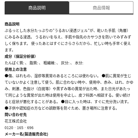
商品説明
商品情報
商品説明
ぷるっとした水分たっぷりの”うるおい浸透ジェル”が、乾いた手肌（角層）
にみるみる浸透。 うるおいを与え、手肌や指先のカサつきを防いでみずみず
しく保ちます。 使ったあとはすぐにさらさらだから、忙しい時も手早く使え
ます。
成分（保証分析値）
たんぱく質: 、 脂質: 、 粗繊維: 、 灰分: 、 水分:
使用上の注意
●傷、はれもの、湿疹等異常のあるところには使わない。 ●肌に異常が生じ
ていないかよく注意して使う。肌に合わない時や、使用中、赤み、はれ、かゆ
み、刺激、色抜け（白斑等）や黒ずみ等の異常が出た時、また日光があたっ
て同じような異常が出た時は使用を中止し、皮フ科医へ相談する。使い続け
ると症状が悪化することがある。 ●目に入った時は、すぐに充分洗い流す。
●子供や認知症の方などの誤飲等を防ぐため、置き場所に注意する。
問い合わせ先
花王株式会社
0120‐165‐696
メーカー名(製造販売会社)