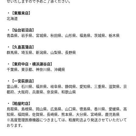
せいたしますので予めご了承ください。
【東雁来店】
北海道
【仙台岩沼店】
青森県、岩手県、宮城県、秋田県、山形県、福島県、茨城県、栃木県
【久喜菖蒲店】
群馬県、埼玉県、新潟県、山梨県、長野県
【東府中店・横浜瀬谷店】
千葉県、東京都、神奈川県、沖縄県
【一宮萩原店】
富山県、石川県、福井県、岐阜県、静岡県、愛知県、三重県、滋賀県、京
都府、大阪府、兵庫県、奈良県、和歌山県
【粕屋町店】
鳥取県、島根県、岡山県、広島県、山口県、徳島県、香川県、愛媛県、高
知県、福岡県、佐賀県、長崎県、熊本県、大分県、宮崎県、鹿児島県
※高度管理医療機器につきましては、粕屋町店より発送させていただいて
おります。