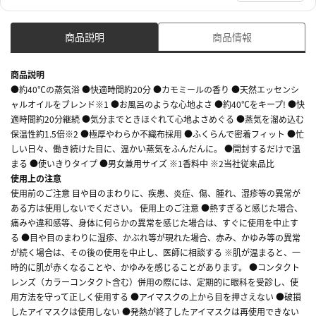
商品説明
商品情報
商品説明
●約40℃の蒸気浴 ●快適時間約20分 ●カモミールの香り ●天然エッセンシ
ャルオイルをブレンド※1 ●お風呂のような心地よさ ●約40℃をキープ! ●快
適時間約20分継続 ●気分までときほぐれて心地よさめぐる ●蒸気を溜め込む
保温性約1.5倍※2 ●極厚やわらか不織布採用 ●ふくらんで密着フィット ●忙
しい日々、働き続けた目に、温かい蒸気をふんだんに。 ●開封するだけで温
まる ●使いきりタイプ ●男女兼用サイズ ※1香料中 ※2当社従来品比
使用上の注意
使用前のご注意 目や目のまわりに、疾患、炎症、傷、腫れ、湿疹等の異常が
ある方は使用しないでください。 使用上のご注意 ●熱すぎると感じた場合、
痛みや違和感等、身体に何らかの異常を感じた場合は、すぐに使用を中止す
る ●目や目のまわりに湿疹、かぶれ等が現れた場合、赤み、かゆみ等の異常
が続く場合は、その後の使用を中止し、医師に相談する ※肌が温まると、一
時的に肌が赤くなることや、かゆみを感じることがあります。 ●コンタクト
レンズ（カラーコンタクト含む）併用の際には、定期的に眼科を受診し、使
用方法を守って正しく使用する ●アイマスクの上から目を押さえない ●破損
したアイマスクは使用しない ●発熱が終了したアイマスクは再使用できない