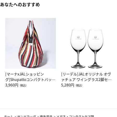
あなたへのおすすめ
[マーナxJALショッピン
[リーデル]JALオリジナル オヴ
グ]Shupattoコンパクトバッグ
ァチュア ワイングラス2脚セッ
Drop JAL客室乗務員（LC）ス
3,960円
ト（レッドワイン）
5,280円
（税込）
（税込）
カーフ柄
ホーム
>
サンドラッグ
>
衛生用品
>
メガネ・コンタクトケア類