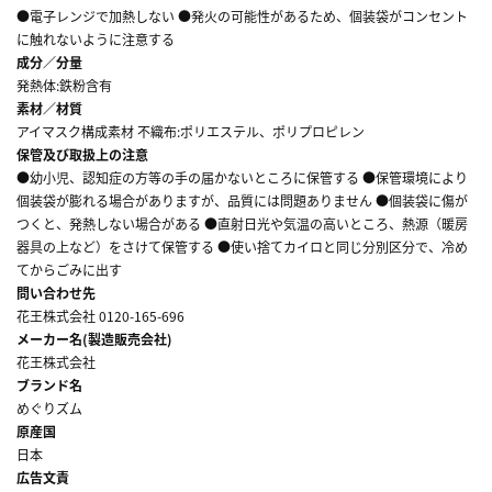
●電子レンジで加熱しない ●発火の可能性があるため、個装袋がコンセント
に触れないように注意する
成分／分量
発熱体:鉄粉含有
素材／材質
アイマスク構成素材 不織布:ポリエステル、ポリプロピレン
保管及び取扱上の注意
●幼小児、認知症の方等の手の届かないところに保管する ●保管環境により
個装袋が膨れる場合がありますが、品質には問題ありません ●個装袋に傷が
つくと、発熱しない場合がある ●直射日光や気温の高いところ、熱源（暖房
器具の上など）をさけて保管する ●使い捨てカイロと同じ分別区分で、冷め
てからごみに出す
問い合わせ先
花王株式会社 0120-165-696
メーカー名(製造販売会社)
花王株式会社
ブランド名
めぐりズム
原産国
日本
広告文責