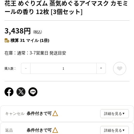
花王 めぐりズム 蒸気めぐるアイマスク カモミ
ールの香り 12枚 [3個セット]
3,438円
（税込）
積算 31 マイル (1倍)
在庫
通常：3-7営業日 発送目安
購入数：
△
条件付きで可
キャンセル
詳細を見る
▼
△
条件付きで可
返品
詳細を見る
▼