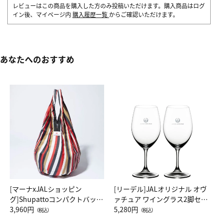
レビューはこの商品を購入した方のみ投稿いただけます。購入商品はログ
イン後、マイページ内
購入履歴一覧
からご確認いただけます。
あなたへのおすすめ
[マーナxJALショッピン
[リーデル]JALオリジナル オヴ
グ]Shupattoコンパクトバッグ
ァチュア ワイングラス2脚セッ
Drop JAL客室乗務員（LC）ス
3,960円
ト（レッドワイン）
5,280円
（税込）
（税込）