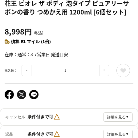
花王 ビオレ ザ ボディ 泡タイプ ピュアリーサ
ボンの香り つめかえ用 1200ml [6個セット]
8,998円
（税込）
積算 81 マイル (1倍)
在庫
通常：3-7営業日 発送目安
購入数：
△
条件付きで可
キャンセル
詳細を見る
▼
△
条件付きで可
返品
詳細を見る
▼