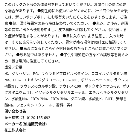
このパックの下部の製造番号を控えておいてください。お問合せの際に必要
な場合があります。 ●衛生的にお使いいただくために、2～3回つめかえた後
には、新しいポンプボトルにお取替えいただくことをおすすめします。 ご注
意 ●傷、湿疹等異常のある時は使わないでください。 ●赤み、かゆみ、刺激
等の異常が出たら使用を中止し、皮フ科医へ相談してください。使い続ける
と症状が悪化することがあります。 ●目に入らないよう注意し、入った時
は、すぐに充分洗い流してください。異常が残る場合は眼科医に相談してく
ださい。 ●高温になるところや直射日光のあたるところには置かないでくだ
さい。 ●飲み物ではありません。 ●子供や認知症の方などの誤飲等を防ぐた
め、置き場所に注意してください。
成分／分量
水、グリセリン、PG、ラウラミドプロピルベタイン、ココイルグルタミン酸
Na、DPG、エトキシジグリコール、PEG-180、ポリソルベート20、ラウレス
硫酸Na、ラウレス-6カルボン酸、ラウレス-100、ポリクオタニウム-39、ポリ
クオタニウム-11、イソデシルグリセリルエーテル、エチルヘキシルグリセリ
ン、水酸化Na、EDTA-2Na、EDTA-3Na、クエン酸、水酸化K、BHT、安息香
酸Na、フェノキシエタノール、香料、黄4
問い合わせ先
花王株式会社 0120-165-692
メーカー名(製造販売会社)
花王株式会社