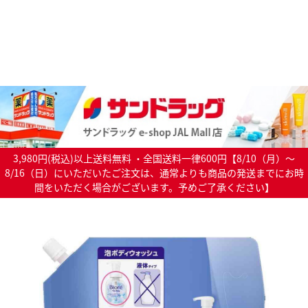
3,980円(税込)以上送料無料 ・全国送料一律600円【8/10（月）～
8/16（日）にいただいたご注文は、通常よりも商品の発送までにお時
間をいただく場合がございます。予めご了承ください】