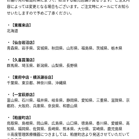
容によっては変更となる場合もございます。ご注文時にメールにてお知ら
せいたしますので予めご了承ください。
【東雁来店】
北海道
【仙台岩沼店】
青森県、岩手県、宮城県、秋田県、山形県、福島県、茨城県、栃木県
【久喜菖蒲店】
群馬県、埼玉県、新潟県、山梨県、長野県
【東府中店・横浜瀬谷店】
千葉県、東京都、神奈川県、沖縄県
【一宮萩原店】
富山県、石川県、福井県、岐阜県、静岡県、愛知県、三重県、滋賀県、京
都府、大阪府、兵庫県、奈良県、和歌山県
【粕屋町店】
鳥取県、島根県、岡山県、広島県、山口県、徳島県、香川県、愛媛県、高
知県、福岡県、佐賀県、長崎県、熊本県、大分県、宮崎県、鹿児島県
※高度管理医療機器につきましては、粕屋町店より発送させていただいて