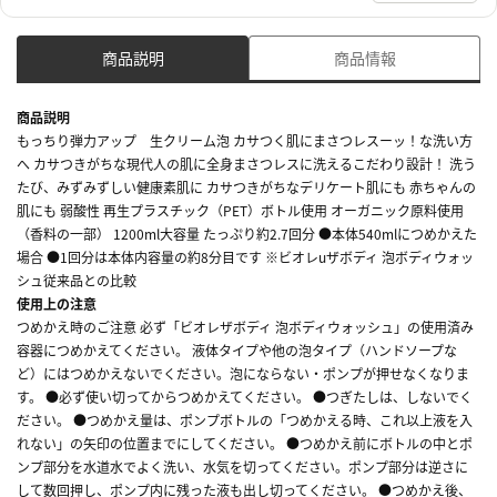
商品説明
商品情報
商品説明
もっちり弾力アップ 生クリーム泡 カサつく肌にまさつレスーッ！な洗い方
へ カサつきがちな現代人の肌に全身まさつレスに洗えるこだわり設計！ 洗う
たび、みずみずしい健康素肌に カサつきがちなデリケート肌にも 赤ちゃんの
肌にも 弱酸性 再生プラスチック（PET）ボトル使用 オーガニック原料使用
（香料の一部） 1200ml大容量 たっぷり約2.7回分 ●本体540mlにつめかえた
場合 ●1回分は本体内容量の約8分目です ※ビオレuザボディ 泡ボディウォッ
シュ従来品との比較
使用上の注意
つめかえ時のご注意 必ず「ビオレザボディ 泡ボディウォッシュ」の使用済み
容器につめかえてください。 液体タイプや他の泡タイプ（ハンドソープな
ど）にはつめかえないでください。泡にならない・ポンプが押せなくなりま
す。 ●必ず使い切ってからつめかえてください。 ●つぎたしは、しないでく
ださい。 ●つめかえ量は、ポンプボトルの「つめかえる時、これ以上液を入
れない」の矢印の位置までにしてください。 ●つめかえ前にボトルの中とポ
ンプ部分を水道水でよく洗い、水気を切ってください。ポンプ部分は逆さに
して数回押し、ポンプ内に残った液も出し切ってください。 ●つめかえ後、