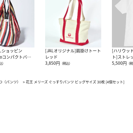
ALショッピン
[JALオリジナル]肩掛けトート
[ハリウッ
attoコンパクトバッ
レッド
ト]ストレ
JAL客室乗務員
3,850円
ーネック別
5,500円
込）
（税込）
（税
カーフ柄
つ（パンツ）
>
花王 メリーズ ぐっすりパンツ ビッグサイズ 30枚 [4個セット]