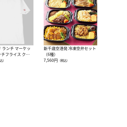
レー 200
10,800円
（
ド ランチ マーケッ
新千歳空港発 冷凍空弁セット
ッチフライス クル
（6種）
注半袖Ｔシャツ
7,560円
込）
（税込）