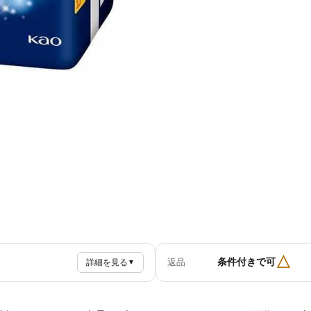
△
条件付きで可
返品
詳細を見る
▼