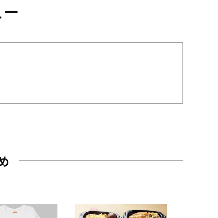
ュー
め
JAL特製