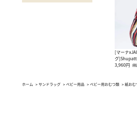
[マーナxJ
グ]Shup
グ Drop 
3,960円
（税
（LC）ス
ホーム
>
サンドラッグ
>
ベビー用品
>
ベビー用おむつ類
>
紙おむ