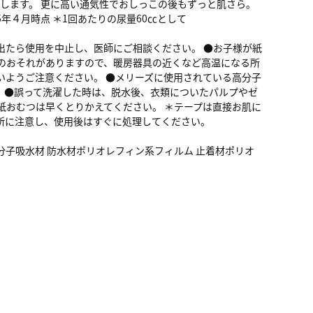
収します。 更に高い通気性でおしっこの後もずっと肌さら。
年４月時点 ＊1回あたりの尿量60㏄として
出たら使用を中止し、医師にご相談ください。 ●お子様が紙
のおそれがありますので、暖房器具の近くなど高温になる所
いようご注意ください。 ●メリーズに使用されている高分子
 ●誤って洗濯した時は、脱水後、衣類についたパルプやゼ
紙おむつは早くとりかえてください。 ＊テープは直接お肌に
所に注意し、使用後はすぐに処理してください。
子吸水材 防水材ポリオレフィン系フィルム 止着材ポリオ