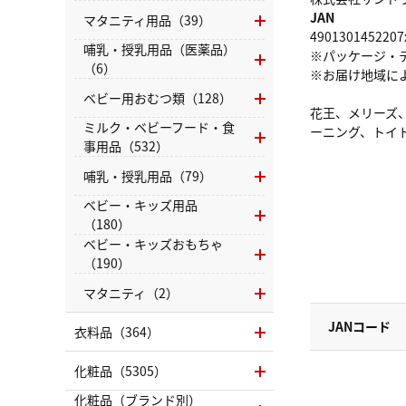
JAN
マタニティ用品（39）
4901301452207
哺乳・授乳用品（医薬品）
※パッケージ・
（6）
※お届け地域に
ベビー用おむつ類（128）
花王、メリーズ
ミルク・ベビーフード・食
ーニング、トイ
事用品（532）
哺乳・授乳用品（79）
ベビー・キッズ用品
（180）
ベビー・キッズおもちゃ
（190）
マタニティ（2）
JANコード
衣料品（364）
化粧品（5305）
化粧品（ブランド別）