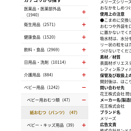
メリーズシリー
おなかをしめつけ
医薬品・医薬部外品
使用上の注意
（1940）
●こまめに交換
衛生用品（2571）
おむつや外袋を
に置かないでく
健康食品（1520）
吸水材は、水分
リー状の粒をは
飲料・食品（2969）
つけないでくだ
素材／材質
日用品・洗剤（10114）
表面材ポリエス
レフィン系フィ
介護用品（884）
保管及び取扱上
開封後は、ほこ
ベビー用品（1242）
問い合わせ先
花王株式会社 問合
ベビー用おむつ類（47）
メーカー名(製造
花王株式会社
ブランド名
紙おむつ（パンツ）（47）
メリーズ
広告文責
ベビー・キッズ用品（39）
株式会社サンドラッグ