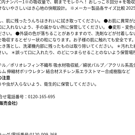
ズ内ナンバー1※の吸収量で、朝までモレ０へ！ おしっこ８回分＊を吸
ないやさしいはき心地の快眠設計。 ※メーカー製品各サイズ比較 2025
し、肌に残ったうんちはきれいに拭き取ってください。 ●お肌に異常が
口に入れないよう、手の届かない所に保管してください。 ●変形・変色
ださい。 ●外袋の色が落ちることがありますので、洗剤などが付着しな
を吸収するとゼリー状の粒になります。お子様の肌に触れても安全です。
たき落とし、洗濯機内部に残ったものは取り除いてください。 ＊汚れた
さい。 ＊誤って口に入れたり、のどにつまらせることのないよう保管場
テル／ポリオレフィン不織布 吸水材吸収紙／綿状パルプ／アクリル系高分
ルム 伸縮材ポリウレタン 結合材スチレン系エラストマー合成樹脂など
の注意
りや虫が入らないよう、衛生的に保管してください。
せ電話番号：0120-165-695
販売会社)
/電話番号:0120-009-368