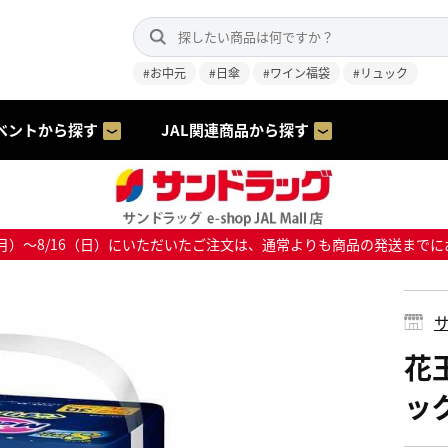
#お中元
#日傘
#ワイン福袋
#リュック
ベントから探す
JAL関連商品から探す
8/10（月）～8/16（日）にいただいたご注文は、通常よりも商品の発送
サ
花
ッグ