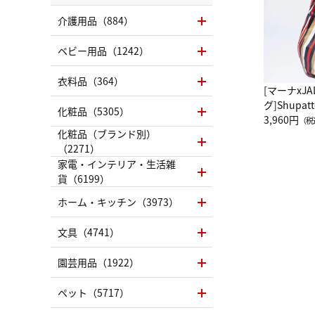
介護用品（884）
ベビー用品（1242）
衣料品（364）
[マーナxJ
グ]Shup
化粧品（5305）
グ Drop 
3,960円
（税
化粧品（ブランド別）
（LC）ス
（2271）
家電・インテリア・生活雑
貨（6199）
ホーム・キッチン（3973）
文具（4741）
園芸用品（1922）
ペット（5717）