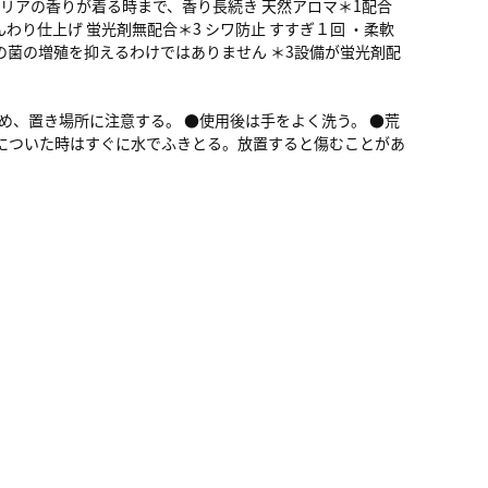
ノリアの香りが着る時まで、香り長続き 天然アロマ＊1配合
わり仕上げ 蛍光剤無配合＊3 シワ防止 すすぎ１回 ・柔軟
ての菌の増殖を抑えるわけではありません ＊3設備が蛍光剤配
め、置き場所に注意する。 ●使用後は手をよく洗う。 ●荒
についた時はすぐに水でふきとる。放置すると傷むことがあ