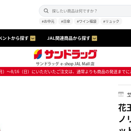
#お中元
#日傘
#ワイン福袋
#リュック
ベントから探す
JAL関連商品から探す
8/10（月）～8/16（日）にいただいたご注文は、通常よりも商品の発送
サ
花
ノ
ッ