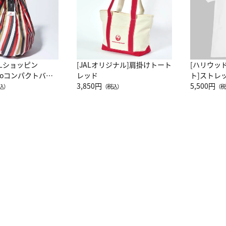
ALショッピン
[JALオリジナル]肩掛けトート
[ハリウッ
attoコンパクトバッ
レッド
ト]ストレ
JAL客室乗務員
3,850円
ーネック別
5,500円
込）
（税込）
（税
カーフ柄