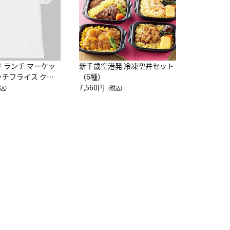
ド ランチ マーケッ
新千歳空港発 冷凍空弁セット
ッチフライス クル
（6種）
注半袖Ｔシャツ
7,560円
込）
（税込）