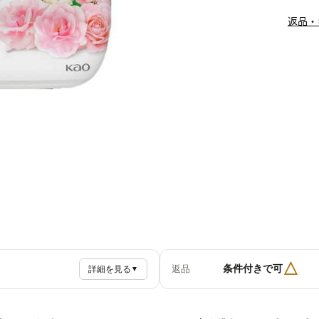
返品・
△
条件付きで可
返品
詳細を見る
▼