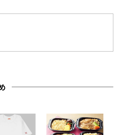
め
JAL特製
レー 200
10,800円
（