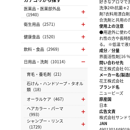
好きなアロマで洗
洗浄24h抗菌＊
医薬品・医薬部外品
剤?衣料用漂白剤
（1940）
合洗剤と共用の
衛生用品（2571）
使用上の注意
●用途外に使わ
健康食品（1520）
れ性の方や長時
る。 ※低温で
飲料・食品（2969）
成分／分量
界面活性剤[16
日用品・洗剤（10114）
問い合わせ先
花王株式会社 012
育毛・養毛剤（21）
メーカー名(製造
花王株式会社
石けん・ハンドソープ・タオル
ブランド名
類（18）
ニュービーズ
オーラルケア（467）
原産国
日本
ヘアカラー・パーマ
広告文責
（993）
株式会社サンドラッグ
シャンプー・リンス
JAN
（1729）
4901301448019