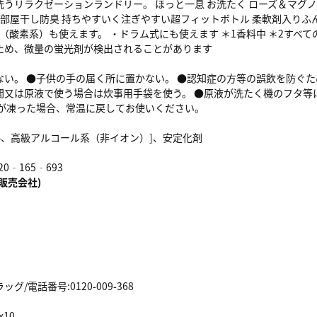
うリラクゼーションランドリー。 ほっと一息 お洗たく ローズ＆マグ
2 部屋干し防臭 持ちやすいく注ぎやすい超フィットボトル 柔軟剤入りふん
（酸素系）も使えます。 ・ドラム式にも使えます ＊1香料中 ＊2すべ
ため、微量の蛍光剤が検出されることがあります
ない。 ●子供の手の届く所に置かない。 ●認知症の方等の誤飲を防ぐた
間又は原液で使う場合は炊事用手袋を使う。 ●原液が洗たく機のフタ等
液が凍った場合、常温に戻してお使いください。
 %、高級アルコール系（非イオン）]、安定化剤
0‐165‐693
販売会社)
/電話番号:0120-009-368
x10