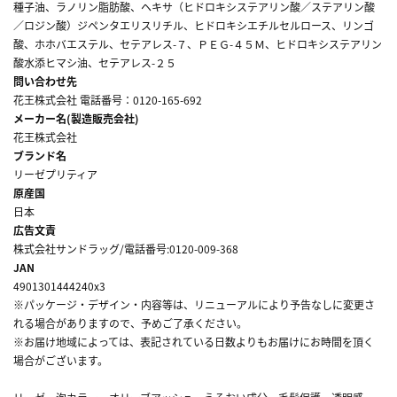
種子油、ラノリン脂肪酸、ヘキサ（ヒドロキシステアリン酸／ステアリン酸
／ロジン酸）ジペンタエリスリチル、ヒドロキシエチルセルロース、リンゴ
酸、ホホバエステル、セテアレス-７、ＰＥＧ-４５Ｍ、ヒドロキシステアリン
酸水添ヒマシ油、セテアレス-２５
問い合わせ先
花王株式会社 電話番号：0120-165-692
メーカー名(製造販売会社)
花王株式会社
ブランド名
リーゼプリティア
原産国
日本
広告文責
株式会社サンドラッグ/電話番号:0120-009-368
JAN
4901301444240x3
※パッケージ・デザイン・内容等は、リニューアルにより予告なしに変更さ
れる場合がありますので、予めご了承ください。
※お届け地域によっては、表記されている日数よりもお届けにお時間を頂く
場合がございます。