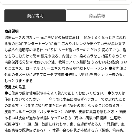
商品説明
商品情報
商品説明
濃密ムースの泡カラー 元が黒い髪の特徴に着目！ 髪が明るくなるときに現れ
る髪の色調“アンダートーン”に着目 赤みやオレンジが出やすい元が黒い髪で
も柔らか透明感のある仕上がりに リーゼ泡カラーのこだわり 初めてでも、泡
をもみこむだけで簡単 根元や後ろ、内側まで、染めムラなし 指通りなめらか
毛髪保護成分配合 水解シルク液、軟質ラノリン脂肪酸 うるおい成分配合 きい
ちごエキス、ローヤルゼリーエキス なめらか持続トリートメント ●髪内部と
外部のダメージにWアプローチで補修 ●枝毛、切れ毛を防ぐ カラー後の髪、
しっとりまとまる
使用上の注意
●ご使用の際は使用説明書をよく読んで正しくお使いください。 ●次の方は
使用しないでください。 ・ 今までに本品に限らずヘアカラーでかぶれたこと
のある方 ・ 今までに染毛中または直後に気分の悪くなったことのある方 ・
皮膚アレルギー試験（パッチテスト）の結果、皮膚に異常を感じた方 ・ 頭皮
あるいは皮膚が過敏な状態になっている方（病中、病後の回復期、生理時、
妊娠中等） ・ 頭、顔、首筋にはれもの、傷、皮膚病がある方 ・ 腎臓病、血
液疾患等の既往症がある方 ・ 体調不良の症状が持続する方（微熱、倦怠感、