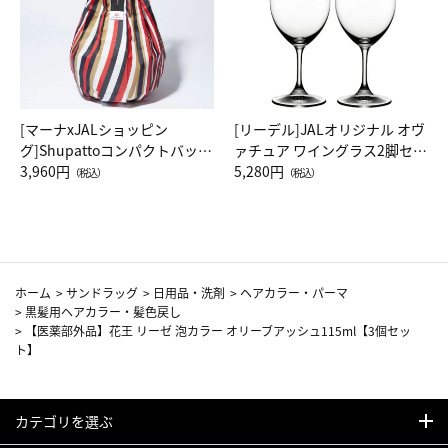
[マーナxJALショッピン
[リーデル]JALオリジナル オヴ
グ]Shupattoコンパクトバッグ
ァチュア ワイングラス2脚セッ
Drop JAL客室乗務員（LC）ス
3,960円
ト（レッドワイン）
5,280円
（税込）
（税込）
カーフ柄
ホーム
>
サンドラッグ
>
日用品・洗剤
>
ヘアカラー・パーマ
>
黒髪用ヘアカラー・髪色戻し
>
【医薬部外品】花王 リーゼ 泡カラー オリーブアッシュ115ml【3個セッ
ト】
カテゴリを選ぶ