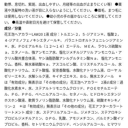
動悸、息切れ、紫斑、出血しやすい、月経等の出血が止まりにくい等） ●薬
液や洗髪時の洗い液が目に入らないようにしてください。 ●眉毛、まつ毛に
は使用しないでください。 ●幼小児の手の届かないところに保管してくださ
い。 ●高温や直射日光を避けて保管してください。
成分／分量
花王泡ヘアカラーLAW20 1液 成分：トルエン-２，５-ジアミン＊、塩酸２，
４-ジアミノフェノキシエタノール＊、 パラニトロオルトフェニレンジアミン
＊、水、ＰＯＥアルキル（１２～１４）エーテル、 ＭＥＡ、ラウレス硫酸Ｎ
ａ、エタノール、強アンモニア水、塩化ジメチルジアリル アンモニウム・ア
クリル酸共重合体液、ヤシ油脂肪酸アシルグルタミン酸Ｎａ、 塩化アンモニ
ウム、香料、無水亜硫酸Ｎａ、アスコルビン酸、ミリスチルアルコー ル、水
酸化ナトリウム、エデト酸塩、安息香酸塩、水酸化ナトリウム液、ローヤ ル
ゼリーエキス、水解シルク液、キイチゴエキス、ＢＧ、無水エタノール ＊
は「有効成分」無表示は「その他の成分」 花王泡ヘアカラー 2液d 成分：過
酸化水素水＊、水、ステアルトリモニウムクロリド、ＰＯＥセチルエーテ
ル、ＰＧ、ＰＰＧ、ベヘニルアルコール、セタノール、ヒドロキシエタンジ
ホスホン酸液、軟質ラノリン脂肪酸、水酸化ナトリウム液、硫酸オキシキノ
リン-２ ＊は「有効成分」無表示は「その他の成分」 花王アフターカラート
リートメント 成分：水、ステアリルアルコール、ジメチコン、ステアロキシ
プロピルジメチルアミン、ＤＰＧ、乳酸、アモジメチコン、パルミチン酸イソ
プロピル、香料、セトリモニウムクロリド、ベンジルアルコール、ヒマワリ