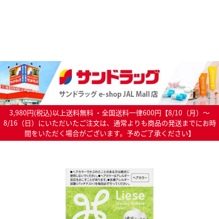
3,980円(税込)以上送料無料 ・全国送料一律600円【8/10（月）～
8/16（日）にいただいたご注文は、通常よりも商品の発送までにお時
間をいただく場合がございます。予めご了承ください】