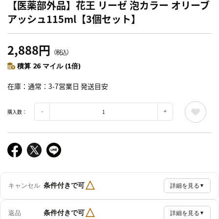
【医薬部外品】花王 リーゼ 泡カラー オリーブ
アッシュ115ml【3個セット】
2,888円
（税込）
積算 26 マイル (1倍)
在庫
通常：3-7営業日 発送目安
購入数：
△
条件付きで可
キャンセル
詳細を見る
▼
△
条件付きで可
返品
詳細を見る
▼