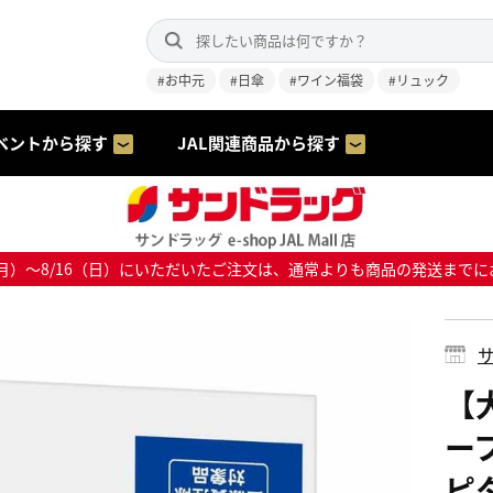
#お中元
#日傘
#ワイン福袋
#リュック
ベントから探す
JAL関連商品から探す
8/10（月）～8/16（日）にいただいたご注文は、通常よりも商品の発送
サ
【
ー
ピ