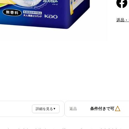
返品・
△
条件付きで可
返品
詳細を見る
▼