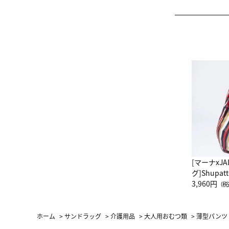
[マーナxJ
グ]Shup
グ Drop 
3,960円
（税
（LC）ス
ホーム
>
サンドラッグ
>
介護用品
>
大人用おむつ類
>
薄型パンツ