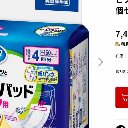
個
7,
積算
在庫
購入数