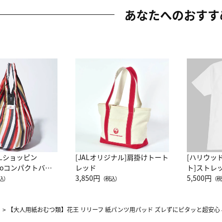
あなたへのおすす
ALショッピン
[JALオリジナル]肩掛けトート
[ハリウッ
attoコンパクトバッ
レッド
ト]ストレ
JAL客室乗務員
3,850円
ーネック別
5,500円
込）
（税込）
（税
カーフ柄
>
【大人用紙おむつ類】花王 リリーフ 紙パンツ用パッド ズレずにピタッと超安心 4