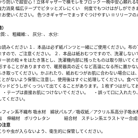
かり防いで超安心！立体ギャザーで横モレをブロック 一晩中安心頼れる吸
強力消臭 幅広テープでピタッとズレにくい 何度でもつけはがしができ
まお使いください。 色つきギャザーでまっすぐつけやすい ※リリーフ
値）
: 、 粗繊維: 、 灰分: 、 水分:
お読みください １．本品は必ず紙パンツと一緒にご使用ください。布の
ますので、ご注意ください。 ２．本品は紙おむつですので、洗濯しない
リー状の粒＊をはたき落とし、洗濯機内部に残ったものは取り除いてくだ
変形することがありますので、暖房器具の近くなど高温になる所に置かな
ふき取ってください。かぶれたり、紙おむつがお肌に合わない場合には、
ことがないよう保管に注意し、使用後はすぐに処理してください。食べて
パッドどうしがくっついて出てくることがあります。１枚ずつはがしてお
。 ・テープは直接お肌につけないでください。 ・誤って口に入れたり
してください。
レフィン系不織布 吸水材 綿状パルプ／吸収紙／アクリル系高分子吸水
脂 伸縮材 ポリウレタン 結合材 スチレン系エラストマー合成
の注意
こりや虫が入らないよう、衛生的に保管してください。