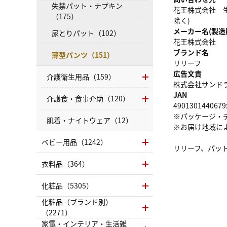
失禁パット・ナプキン
花王株式会社 生
（175）
除く)
メーカー名(製造
尿とりパット（102）
花王株式会社
ブランド名
薄型パンツ（151）
リリーフ
広告文責
介護衛生用品（159）
株式会社サンドラッグ
JAN
介護食・食事介助（120）
4901301440679
※パッケージ・
肌着・ナイトウェア（12）
※お届け地域に
ベビー用品（1242）
リリーフ、パッ
衣料品（364）
化粧品（5305）
化粧品（ブランド別）
（2271）
家電・インテリア・生活雑