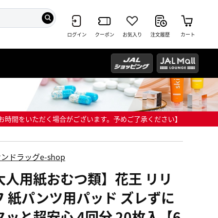
ログイン
クーポン
お気入り
注文履歴
カート
までにお時間をいただく場合がございます。予めご了承ください】
ンドラッグe-shop
大人用紙おむつ類】花王 リリ
フ 紙パンツ用パッド ズレずに
タッと超安心 4回分 20枚入【6