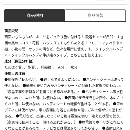
商品説明
商品情報
商品説明
両面のもふもふが、ホコリをごっそり吸い付ける！ 吸着センイが凸凹・すき
間の奥のホコリ・花粉・ハウスダストもからめとる！ＰＣ／ＴＶまわりや本
棚、小物の間、サッシの溝など、色々な場所に使えます。 クイックルハンデ
ィ・クイックルハンディ伸び縮みタイプ、どちらにも使えます。
成分（保証分析値）
たんぱく質: 、 脂質: 、 粗繊維: 、 灰分: 、 水分:
使用上の注意
●用途外に使わない。 ●軽くなでるようにふく。 ●ハンディシートは洗って
使えない。 ●砂粒や硬いごみがハンディシートに付着した状態で使わない。
（液晶画面や家具などを傷つける恐れがある。） ●ハンディシートは吸水性
がないので、ぬれた所には使わない。 ●表面がザラザラした所や、木のささ
くれた所には使わない。ハンディシートの繊維が抜けることがある。 ●車の
ボディには使わない。車の表面に付着した砂粒や硬いごみで傷がつく恐れが
ある。 ●電球など、高温になっている物は電源を切り、冷えた状態で使う。
（高温時に使用すると、溶ける恐れがある。） ●静電気でホコリがとれにく
くなることがあるので、テレビなどは電源を切ってから使う。 ●直射日光を