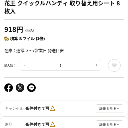
花王 クイックルハンディ 取り替え用シート 8
枚入
918円
（税込）
積算 8 マイル (1倍)
在庫
通常: 3～7営業日 発送目安
購入数：
△
条件付きで可
キャンセル
詳細を見る
▼
△
条件付きで可
返品
詳細を見る
▼