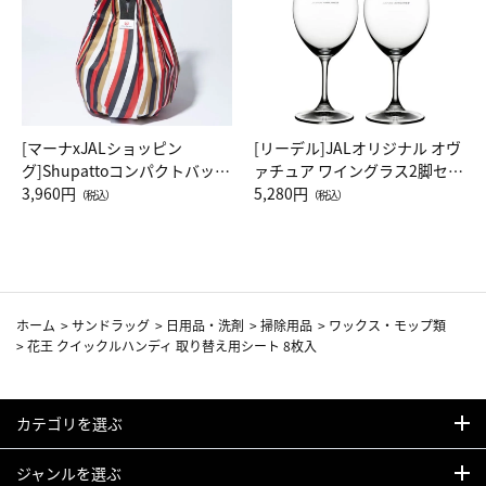
[マーナxJALショッピン
[リーデル]JALオリジナル オヴ
グ]Shupattoコンパクトバッグ
ァチュア ワイングラス2脚セッ
Drop JAL客室乗務員（LC）ス
3,960円
ト（レッドワイン）
5,280円
（税込）
（税込）
カーフ柄
ホーム
>
サンドラッグ
>
日用品・洗剤
>
掃除用品
>
ワックス・モップ類
>
花王 クイックルハンディ 取り替え用シート 8枚入
カテゴリを選ぶ
ジャンルを選ぶ