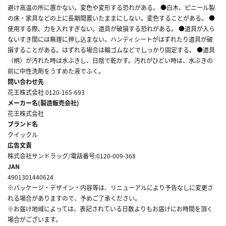
避け高温の所に置かない。変色や変形する恐れがある。 ●白木、ビニール製
の床・家具などの上に長期間置いたままにしない。変色することがある。 ●
使用する際、力を入れすぎない。道具が破損する恐れがある。 ●道具が入ら
ないすき間には無理に押し込まない。ハンディシートがはずれたり道具が破
損することがある。はずれる場合は輪ゴムなどでしっかり固定する。 ●道具
（柄）が汚れた時は水ぶきし、日陰で乾かす。汚れがひどい時は、水ぶきの
前に中性洗剤をうすめた液でふく。
問い合わせ先
花王株式会社 0120-165-693
メーカー名(製造販売会社)
花王株式会社
ブランド名
クイックル
広告文責
株式会社サンドラッグ/電話番号:0120-009-368
JAN
4901301440624
※パッケージ・デザイン・内容等は、リニューアルにより予告なしに変更さ
れる場合がありますので、予めご了承ください。
※お届け地域によっては、表記されている日数よりもお届けにお時間を頂く
場合がございます。