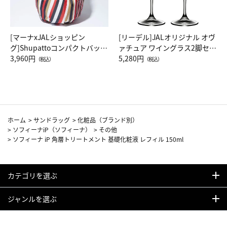
[マーナxJALショッピン
[リーデル]JALオリジナル オヴ
グ]Shupattoコンパクトバッグ
ァチュア ワイングラス2脚セッ
Drop JAL客室乗務員（LC）ス
3,960円
ト（レッドワイン）
5,280円
（税込）
（税込）
カーフ柄
ホーム
>
サンドラッグ
>
化粧品（ブランド別）
>
ソフィーナiP（ソフィーナ）
>
その他
>
ソフィーナ iP 角層トリートメント 基礎化粧液 レフィル 150ml
カテゴリを選ぶ
ジャンルを選ぶ