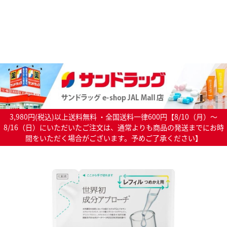
3,980円(税込)以上送料無料 ・全国送料一律600円【8/10（月）～
8/16（日）にいただいたご注文は、通常よりも商品の発送までにお時
間をいただく場合がございます。予めご了承ください】