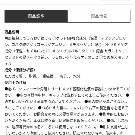
商品説明
商品情報
商品説明
角層細胞までうるおい続ける ○ケラトMF複合成分（保湿：アミジノプロリ
ン、コハク酸ジグリコールグアニジン、メチルセリン）配合 ○セラミドケア
成分（保湿：セチルPGヒドロキシエチルパルミタミド）配合 セラミドケア：
セラミドの働きを守り補い、うるおいを与えるケアのこと ○つめかえ用レフ
ィル
成分（保証分析値）
たんぱく質: 、 脂質: 、 粗繊維: 、 灰分: 、 水分:
使用上の注意
●必ず、ソフィーナiP角層トリートメント基礎化粧液の容器につめかえてくだ
さい。 ●空の容器や中栓、キャップは洗わずにそのままご使用ください。 ●
必ず使い切ってから全量をつめかえてください。 ●他の製品が混ざらないよ
うにしてください。 ●つめかえた後は、このパック右下の製造番号を控えて
おいてください。お問合せの際に必要な場合があります。 ●衛生的にお使い
いただくために、本体は時々新しい容器にお取替えください。 ●傷、はれも
の、湿疹等異常のあるところには使用しないでください。 ●肌に異常が生じ
ていないかよく注意してご使用ください。肌に合わない時や、使用中、赤