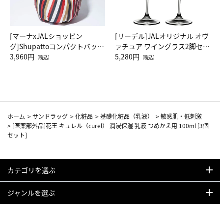
[マーナxJALショッピン
[リーデル]JALオリジナル オヴ
グ]Shupattoコンパクトバッグ
ァチュア ワイングラス2脚セッ
Drop JAL客室乗務員（LC）ス
3,960円
ト（レッドワイン）
5,280円
（税込）
（税込）
カーフ柄
ホーム
>
サンドラッグ
>
化粧品
>
基礎化粧品（乳液）
>
敏感肌・低刺激
>
[医薬部外品]花王 キュレル（curel） 潤浸保湿 乳液 つめかえ用 100ml [3個
セット]
カテゴリを選ぶ
ジャンルを選ぶ