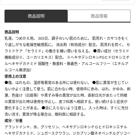
商品説明
商品情報
商品説明
乳液、つめかえ用。 365日、調子のいい肌のために。 肌荒れ・カサつきをく
り返しがちな乾燥性敏感肌に。 消炎剤（有効成分）配合。 肌荒れを防ぐ。 セ
ラミドケア 「セラミド」の働きを補い潤いを与える。 ●潤い成分（セラミド
機能成分※、ユーカリエキス）配合。 ※ヘキサデシロキシPGヒドロキシエチ
ルヘキサデカナミド 弱酸性・無香料・無着色・アルコールフリー（エチルア
ルコール無添加）
使用上の注意
●傷、はれもの、湿疹等異常のある所には使わない。 ●肌に異常が生じてい
ないかよく注意して使う。肌に合わない時、使用中に赤み、はれ、かゆみ、刺
激、色抜け（白斑等）や黒ずみ等の異常が出た時、直射日光があたって同様
の異常が出た時は使用を中止し、皮フ科医へ相談する。使い続けると症状が
悪化することがある。 ●目に入らないよう注意し、入った時は、すぐに充分
洗い流す。異常が残る場合は、眼科医に相談する。
成分／分量
アラントイン＊、水、グリセリン、ヘキサデシロキシＰＧヒドロキシエチル
ヘキサデカナミド、シュガースクワラン、ジカプリン酸ネオペンチルグリコー