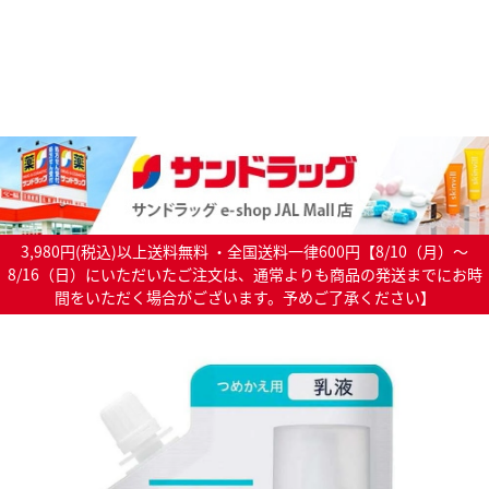
3,980円(税込)以上送料無料 ・全国送料一律600円【8/10（月）～
8/16（日）にいただいたご注文は、通常よりも商品の発送までにお時
間をいただく場合がございます。予めご了承ください】