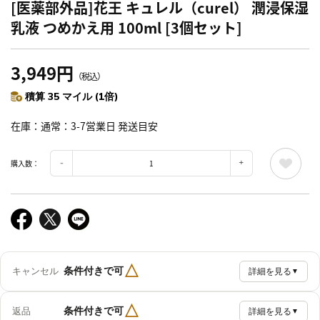
[医薬部外品]花王 キュレル（curel） 潤浸保湿
乳液 つめかえ用 100ml [3個セット]
3,949円
（税込）
積算 35 マイル (1倍)
在庫
通常：3-7営業日 発送目安
購入数：
△
条件付きで可
キャンセル
詳細を見る
▼
△
条件付きで可
返品
詳細を見る
▼