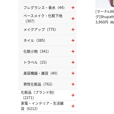
フレグランス・香水（44）
[マーナxJ
ベースメイク・化粧下地
グ]Shup
（307）
グ Drop 
3,960円
（税
（LC）ス
メイクアップ（775）
ネイル（385）
化粧小物（341）
トラベル（15）
美容機器・雑貨（40）
男性化粧品（762）
化粧品（ブランド別）
（2271）
家電・インテリア・生活雑
貨（6212）