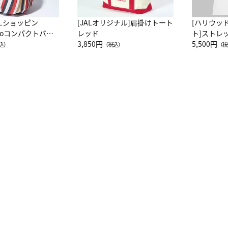
ALショッピン
[JALオリジナル]肩掛けトート
[ハリウッ
attoコンパクトバッ
レッド
ト]ストレ
JAL客室乗務員
3,850円
ーネック別
5,500円
込）
（税込）
（税
カーフ柄