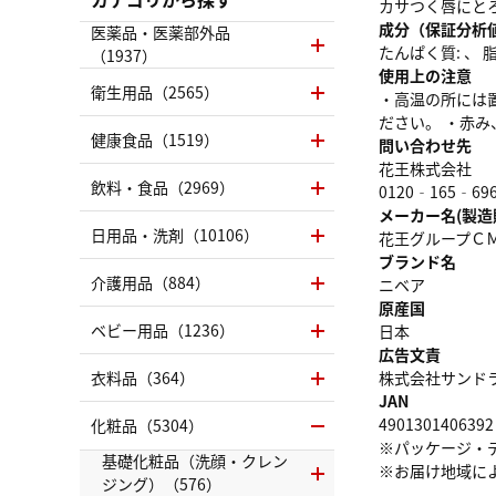
カサつく唇にと
成分（保証分析
医薬品・医薬部外品
たんぱく質: 、 脂質
（1937）
使用上の注意
衛生用品（2565）
・高温の所には
ださい。 ・赤
健康食品（1519）
問い合わせ先
花王株式会社
飲料・食品（2969）
0120‐165‐69
メーカー名(製造
日用品・洗剤（10106）
花王グループＣ
ブランド名
介護用品（884）
ニベア
原産国
ベビー用品（1236）
日本
広告文責
衣料品（364）
株式会社サンドラッグ
JAN
4901301406392
化粧品（5304）
※パッケージ・
基礎化粧品（洗顔・クレン
※お届け地域に
ジング）（576）