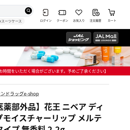
ログイン
クーポン
お気入り
注文履歴
カート
#スーツケース
までにお時間をいただく場合がございます。予めご了承ください】
ンドラッグe-shop
医薬部外品】花王 ニベア ディ
プモイスチャーリップ メルテ
イプ 無香料 2.2g