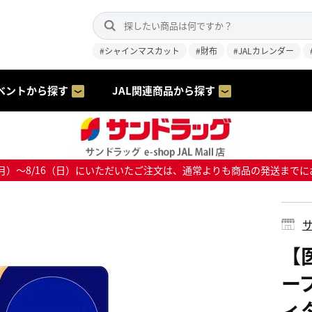
#シャインマスカット
#財布
#JALカレンダー
ベントから探す
JAL関連商品から探す
8/10（月）～8/16（日）にいただいたご注文は、通常よりも商品の発送
サ
【
ー
ィタ