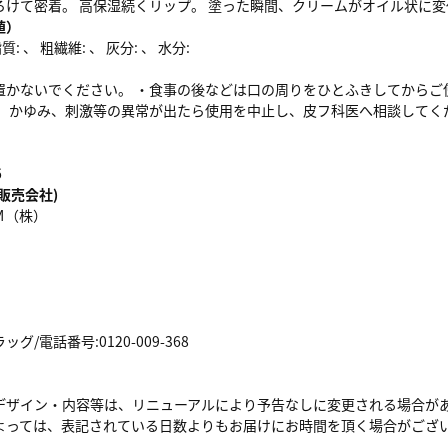
ろけて密着。 高保湿続くリップ。 塗った瞬間、クリームがオイル状に変
値）
: 、 粗繊維: 、 灰分: 、 水分:
置かないでください。 ・食事の後などは口の周りをひとふきしてからご
み、かゆみ、刺激等の異常が出たら使用を中止し、皮フ科医へ相談してく
6
販売会社)
Ｍ（株）
/電話番号:0120-009-368
デザイン・内容等は、リニューアルにより予告なしに変更される場合が
よっては、表記されている日数よりもお届けにお時間を頂く場合がござ