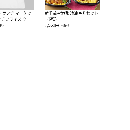
ド ランチ マーケッ
新千歳空港発 冷凍空弁セット
ッチフライス クル
（6種）
注半袖Ｔシャツ
7,560円
込）
（税込）