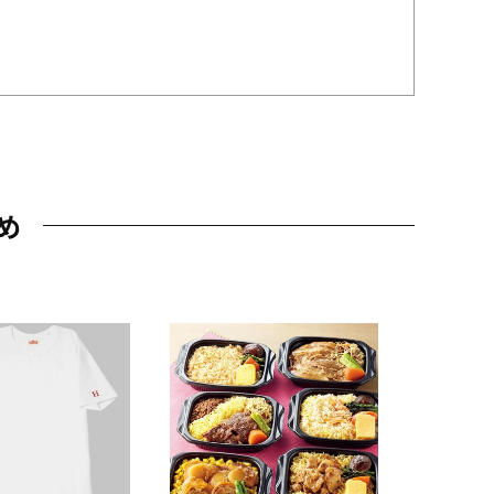
め
JAL特製
レー 200
10,800円
（