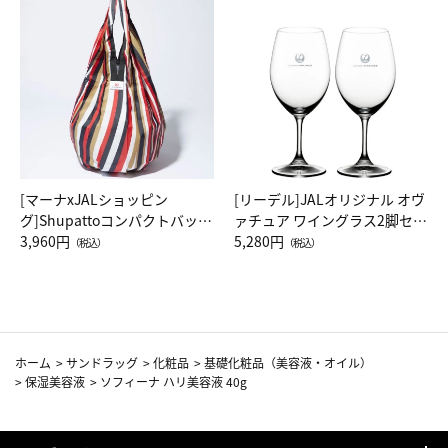
[マーナxJALショッピン
[リーデル]JALオリジナル オヴ
グ]Shupattoコンパクトバッグ
ァチュア ワイングラス2脚セッ
Drop JAL客室乗務員（LC）ス
3,960円
ト（レッドワイン）
5,280円
（税込）
（税込）
カーフ柄
ホーム
>
サンドラッグ
>
化粧品
>
基礎化粧品（美容液・オイル）
>
保湿美容液
>
ソフィーナ ハリ美容液 40g