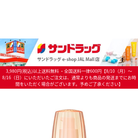
3,980円(税込)以上送料無料 ・全国送料一律600円【8/10（月）～
8/16（日）にいただいたご注文は、通常よりも商品の発送までにお時
間をいただく場合がございます。予めご了承ください】