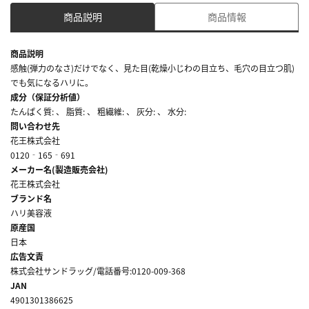
商品説明
商品情報
商品説明
感触(弾力のなさ)だけでなく、見た目(乾燥小じわの目立ち、毛穴の目立つ肌)
でも気になるハリに。
成分（保証分析値）
たんぱく質: 、 脂質: 、 粗繊維: 、 灰分: 、 水分:
問い合わせ先
花王株式会社
0120‐165‐691
メーカー名(製造販売会社)
花王株式会社
ブランド名
ハリ美容液
原産国
日本
広告文責
株式会社サンドラッグ/電話番号:0120-009-368
JAN
4901301386625