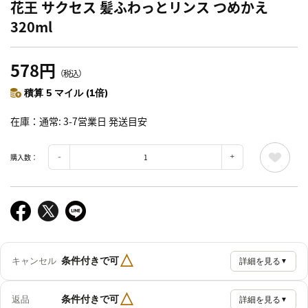
花王 サクセス 髪ふわっとリンス つめかえ
320ml
578円
（税込）
積算 5 マイル (1倍)
在庫
通常: 3-7営業日 発送目安
購入数：
△
条件付きで可
キャンセル
詳細を見る
▼
△
条件付きで可
返品
詳細を見る
▼