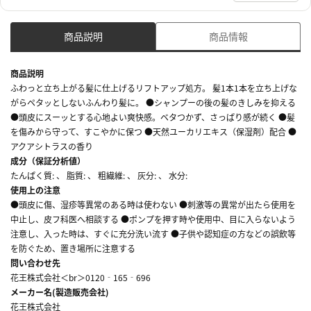
商品説明
商品情報
商品説明
ふわっと立ち上がる髪に仕上げるリフトアップ処方。 髪1本1本を立ち上げな
がらペタッとしないふんわり髪に。 ●シャンプーの後の髪のきしみを抑える
●頭皮にスーッとする心地よい爽快感。ベタつかず、さっぱり感が続く ●髪
を傷みから守って、すこやかに保つ ●天然ユーカリエキス（保湿剤）配合 ●
アクアシトラスの香り
成分（保証分析値）
たんぱく質: 、 脂質: 、 粗繊維: 、 灰分: 、 水分:
使用上の注意
●頭皮に傷、湿疹等異常のある時は使わない ●刺激等の異常が出たら使用を
中止し、皮フ科医へ相談する ●ポンプを押す時や使用中、目に入らないよう
注意し、入った時は、すぐに充分洗い流す ●子供や認知症の方などの誤飲等
を防ぐため、置き場所に注意する
問い合わせ先
花王株式会社＜br＞0120‐165‐696
メーカー名(製造販売会社)
花王株式会社