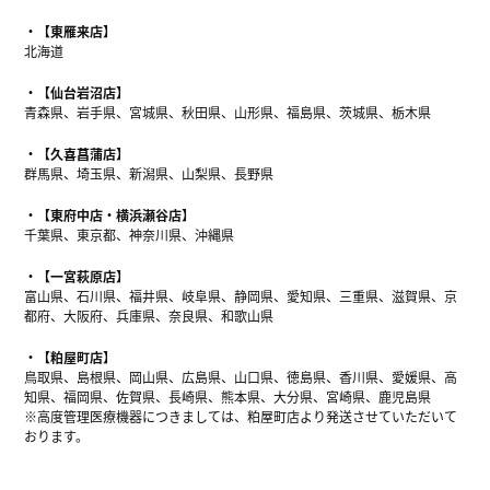
【東雁来店】
北海道
【仙台岩沼店】
青森県、岩手県、宮城県、秋田県、山形県、福島県、茨城県、栃木県
【久喜菖蒲店】
群馬県、埼玉県、新潟県、山梨県、長野県
【東府中店・横浜瀬谷店】
千葉県、東京都、神奈川県、沖縄県
【一宮萩原店】
富山県、石川県、福井県、岐阜県、静岡県、愛知県、三重県、滋賀県、京
都府、大阪府、兵庫県、奈良県、和歌山県
【粕屋町店】
鳥取県、島根県、岡山県、広島県、山口県、徳島県、香川県、愛媛県、高
知県、福岡県、佐賀県、長崎県、熊本県、大分県、宮崎県、鹿児島県
※高度管理医療機器につきましては、粕屋町店より発送させていただいて
おります。