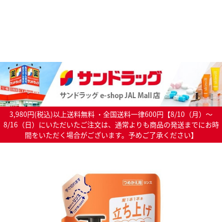
3,980円(税込)以上送料無料 ・全国送料一律600円【8/10（月）～
8/16（日）にいただいたご注文は、通常よりも商品の発送までにお時
間をいただく場合がございます。予めご了承ください】