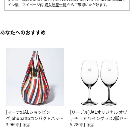
イン後、マイページ内
購入履歴一覧
からご確認いただけます。
あなたへのおすすめ
[マーナxJALショッピン
[リーデル]JALオリジナル オヴ
グ]Shupattoコンパクトバッグ
ァチュア ワイングラス2脚セッ
Drop JAL客室乗務員（LC）ス
3,960円
ト（レッドワイン）
5,280円
（税込）
（税込）
カーフ柄