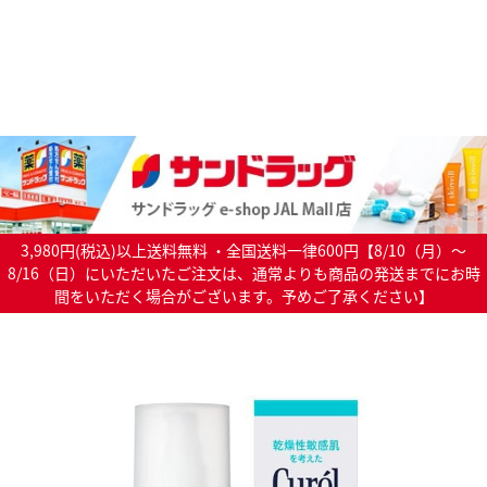
3,980円(税込)以上送料無料 ・全国送料一律600円【8/10（月）～
8/16（日）にいただいたご注文は、通常よりも商品の発送までにお時
間をいただく場合がございます。予めご了承ください】