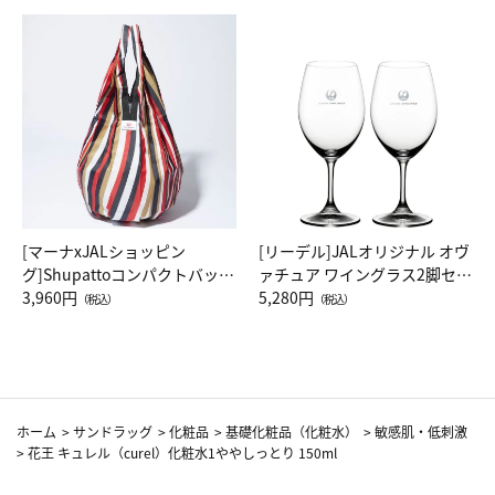
[マーナxJALショッピン
[リーデル]JALオリジナル オヴ
グ]Shupattoコンパクトバッグ
ァチュア ワイングラス2脚セッ
Drop JAL客室乗務員（LC）ス
3,960円
ト（レッドワイン）
5,280円
（税込）
（税込）
カーフ柄
ホーム
>
サンドラッグ
>
化粧品
>
基礎化粧品（化粧水）
>
敏感肌・低刺激
>
花王 キュレル（curel）化粧水1ややしっとり 150ml