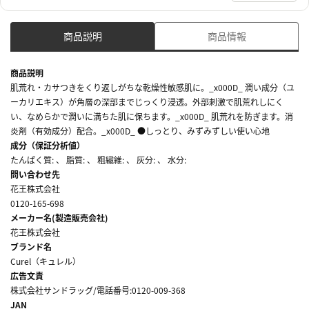
商品説明
商品情報
商品説明
肌荒れ・カサつきをくり返しがちな乾燥性敏感肌に。_x000D_ 潤い成分（ユ
ーカリエキス）が角層の深部までじっくり浸透。外部刺激で肌荒れしにく
い、なめらかで潤いに満ちた肌に保ちます。_x000D_ 肌荒れを防ぎます。消
炎剤（有効成分）配合。_x000D_ ●しっとり、みずみずしい使い心地
成分（保証分析値）
たんぱく質: 、 脂質: 、 粗繊維: 、 灰分: 、 水分:
問い合わせ先
花王株式会社
0120-165-698
メーカー名(製造販売会社)
花王株式会社
ブランド名
Curel（キュレル）
広告文責
株式会社サンドラッグ/電話番号:0120-009-368
JAN