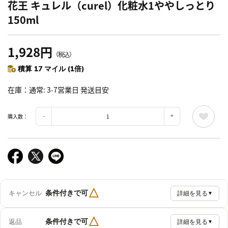
花王 キュレル（curel）化粧水1ややしっとり
150ml
1,928円
（税込）
積算 17 マイル (1倍)
在庫
通常: 3-7営業日 発送目安
購入数：
△
条件付きで可
キャンセル
詳細を見る
▼
△
条件付きで可
返品
詳細を見る
▼