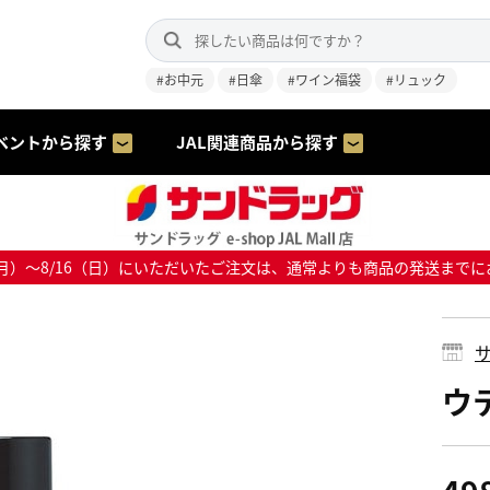
#お中元
#日傘
#ワイン福袋
#リュック
ベントから探す
JAL関連商品から探す
8/10（月）～8/16（日）にいただいたご注文は、通常よりも商品の発送
サ
ウ