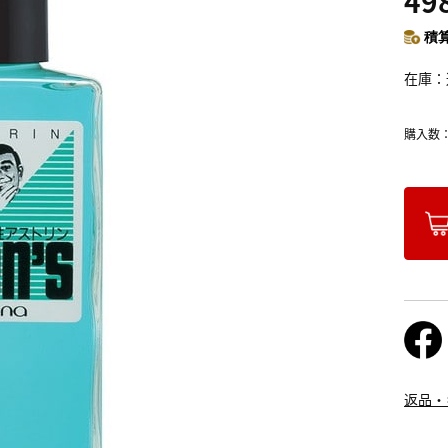
49
積算
在庫
購入数
返品・