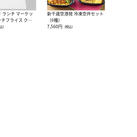
ド ランチ マーケッ
新千歳空港発 冷凍空弁セット
ッチフライス クル
（6種）
注半袖Ｔシャツ
7,560円
込）
（税込）