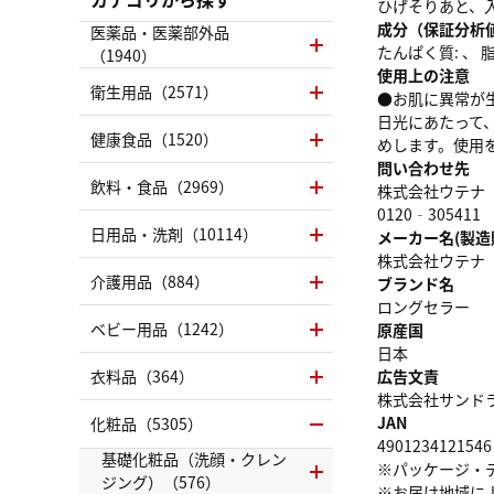
ひげそりあと、
成分（保証分析
医薬品・医薬部外品
たんぱく質: 、 脂質
（1940）
使用上の注意
衛生用品（2571）
●お肌に異常が
日光にあたって
健康食品（1520）
めします。使用
問い合わせ先
飲料・食品（2969）
株式会社ウテナ
0120‐305411
日用品・洗剤（10114）
メーカー名(製造
株式会社ウテナ
介護用品（884）
ブランド名
ロングセラー
ベビー用品（1242）
原産国
日本
衣料品（364）
広告文責
株式会社サンドラッグ
JAN
化粧品（5305）
4901234121546
基礎化粧品（洗顔・クレン
※パッケージ・
ジング）（576）
※お届け地域に