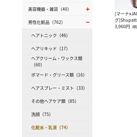
美容機器・雑貨（40）
[マーナxJ
グ]Shup
男性化粧品（762）
グ Drop 
3,960円
（税
（LC）ス
ヘアトニック（46）
ヘアリキッド（17）
ヘアクリーム・ワックス類
（60）
ポマード・グリース類（16）
ヘアスプレー・ミスト（33）
その他ヘアケア類（85）
洗顔（75）
化粧水・乳液（74）