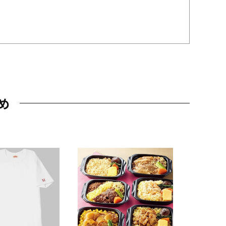
め
JAL特製
レー 200
10,800円
（