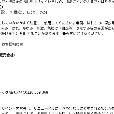
入浴・洗顔後のお肌をキリッとひきしめ、清潔にととのえるさっぱりタ
値）
: 、 粗繊維: 、 灰分: 、 水分:
生じていないかよく注意して使用してください。●傷、はれもの、湿疹
、赤み、はれ、かゆみ、刺激、色抜け（白斑等）や黒ずみ等の異常があ
を続けますと悪化 することがあります。●火気にご注意ください。
 お客様相談室
販売会社)
/電話番号:0120-009-368
デザイン・内容等は、リニューアルにより予告なしに変更される場合が
よっては、表記されている日数よりもお届けにお時間を頂く場合がござ