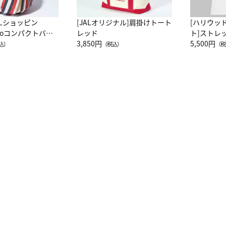
ALショッピン
[JALオリジナル]肩掛けトート
[ハリウッ
attoコンパクトバッ
レッド
ト]ストレ
JAL客室乗務員
3,850円
ーネック別
5,500円
込）
（税込）
（税
カーフ柄