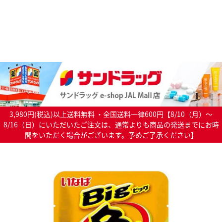
3,980円(税込)以上送料無料 ・全国送料一律600円【8/10（月）～
8/16（日）にいただいたご注文は、通常よりも商品の発送までにお時
間をいただく場合がございます。予めご了承ください】