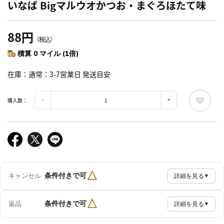
いなば Bigマルウオかつお・まぐろほたて味
88円
（税込）
積算 0 マイル (1倍)
在庫
通常：3-7営業日 発送目安
購入数：
△
条件付きで可
キャンセル
詳細を見る
▼
△
条件付きで可
返品
詳細を見る
▼