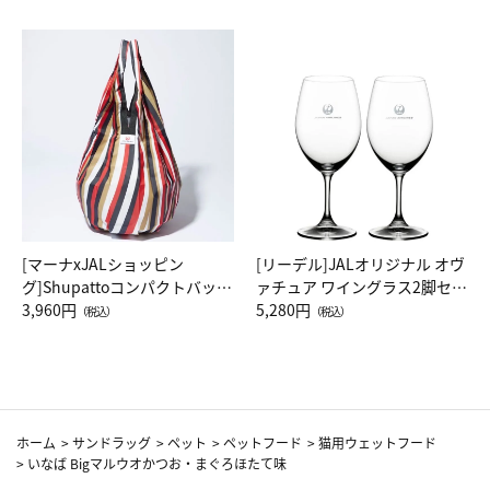
[マーナxJALショッピン
[リーデル]JALオリジナル オヴ
グ]Shupattoコンパクトバッグ
ァチュア ワイングラス2脚セッ
Drop JAL客室乗務員（LC）ス
3,960円
ト（レッドワイン）
5,280円
（税込）
（税込）
カーフ柄
ホーム
>
サンドラッグ
>
ペット
>
ペットフード
>
猫用ウェットフード
>
いなば Bigマルウオかつお・まぐろほたて味