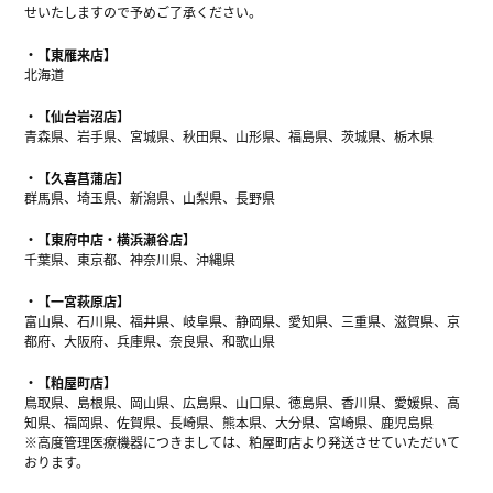
せいたしますので予めご了承ください。
【東雁来店】
北海道
【仙台岩沼店】
青森県、岩手県、宮城県、秋田県、山形県、福島県、茨城県、栃木県
【久喜菖蒲店】
群馬県、埼玉県、新潟県、山梨県、長野県
【東府中店・横浜瀬谷店】
千葉県、東京都、神奈川県、沖縄県
【一宮萩原店】
富山県、石川県、福井県、岐阜県、静岡県、愛知県、三重県、滋賀県、京
都府、大阪府、兵庫県、奈良県、和歌山県
【粕屋町店】
鳥取県、島根県、岡山県、広島県、山口県、徳島県、香川県、愛媛県、高
知県、福岡県、佐賀県、長崎県、熊本県、大分県、宮崎県、鹿児島県
※高度管理医療機器につきましては、粕屋町店より発送させていただいて
おります。