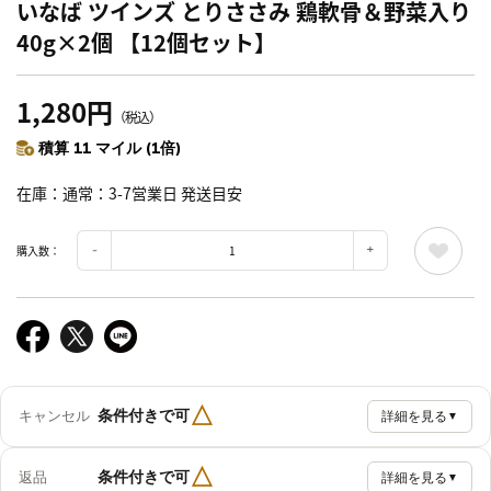
いなば ツインズ とりささみ 鶏軟骨＆野菜入り
40g×2個 【12個セット】
1,280円
（税込）
積算 11 マイル (1倍)
在庫
通常：3-7営業日 発送目安
購入数：
△
条件付きで可
キャンセル
詳細を見る
▼
△
条件付きで可
返品
詳細を見る
▼