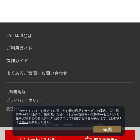
JAL Mallとは
ご利用ガイド
操作ガイド
よくあるご質問・お問い合わせ
ご利用規約
プライバシーポリシー
会社概要
このサイトでは、お客さまに適したお得な商品やサービスの案内、広告配
信等を行う目的で、第三者から提供された位置情報や広告データなどの情
報をお客さまの個人データと結びつけて利用する場合があります。詳細Q&A
は
こちら
を参照ください。
Copyright©Japan Airlines. All rights reserved.
確認
購入手続きへ