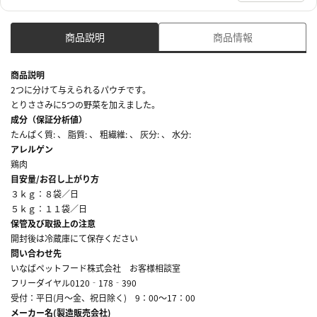
商品説明
商品情報
商品説明
2つに分けて与えられるパウチです。
とりささみに5つの野菜を加えました。
成分（保証分析値）
たんぱく質: 、 脂質: 、 粗繊維: 、 灰分: 、 水分:
アレルゲン
鶏肉
目安量/お召し上がり方
３ｋｇ：８袋／日
５ｋｇ：１１袋／日
保管及び取扱上の注意
開封後は冷蔵庫にて保存ください
問い合わせ先
いなばペットフード株式会社 お客様相談室
フリーダイヤル0120‐178‐390
受付：平日(月～金、祝日除く) 9：00～17：00
メーカー名(製造販売会社)