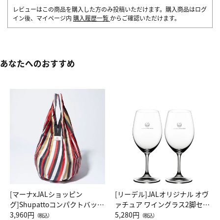
レビューはこの商品を購入した方のみ投稿いただけます。購入商品はログ
イン後、マイページ内
購入履歴一覧
からご確認いただけます。
あなたへのおすすめ
[マーナxJALショッピン
[リーデル]JALオリジナル オヴ
グ]Shupattoコンパクトバッグ
ァチュア ワイングラス2脚セッ
Drop JAL客室乗務員（LC）ス
3,960円
ト（レッドワイン）
5,280円
（税込）
（税込）