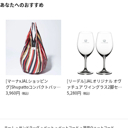
あなたへのおすすめ
[マーナxJALショッピン
[リーデル]JALオリジナル オヴ
グ]Shupattoコンパクトバッグ
ァチュア ワイングラス2脚セッ
Drop JAL客室乗務員（LC）ス
3,960円
ト（レッドワイン）
5,280円
（税込）
（税込）
カーフ柄
ホーム
>
サンドラッグ
>
ペット
>
ペットフード
>
猫用ウェットフード