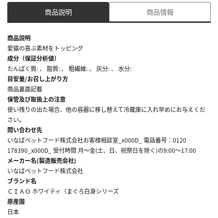
商品説明
商品情報
商品説明
愛猫の喜ぶ素材をトッピング
成分（保証分析値）
たんぱく質: 、 脂質: 、 粗繊維: 、 灰分: 、 水分:
目安量/お召し上がり方
商品裏面記載
保管及び取扱上の注意
使い残りの出た場合、他の容器に移し替えて冷蔵庫に入れ早めにお与えくだ
さい。
問い合わせ先
いなばペットフード株式会社お客様相談室_x000D_ 電話番号：0120‐
178390_x000D_ 受付時間 月～金(土、日、祝祭日を除く)の9:00～17:00
メーカー名(製造販売会社)
いなばペットフード株式会社
ブランド名
ＣＩＡＯ ホワイティ（まぐろ白身シリーズ
原産国
日本