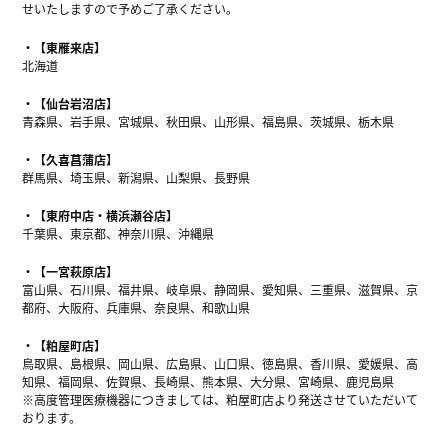
せいたしますので予めご了承ください。
【東雁来店】
北海道
【仙台岩沼店】
青森県、岩手県、宮城県、秋田県、山形県、福島県、茨城県、栃木県
【久喜菖蒲店】
群馬県、埼玉県、新潟県、山梨県、長野県
【東府中店・横浜瀬谷店】
千葉県、東京都、神奈川県、沖縄県
【一宮萩原店】
富山県、石川県、福井県、岐阜県、静岡県、愛知県、三重県、滋賀県、京
都府、大阪府、兵庫県、奈良県、和歌山県
【粕屋町店】
鳥取県、島根県、岡山県、広島県、山口県、徳島県、香川県、愛媛県、高
知県、福岡県、佐賀県、長崎県、熊本県、大分県、宮崎県、鹿児島県
※高度管理医療機器につきましては、粕屋町店より発送させていただいて
おります。