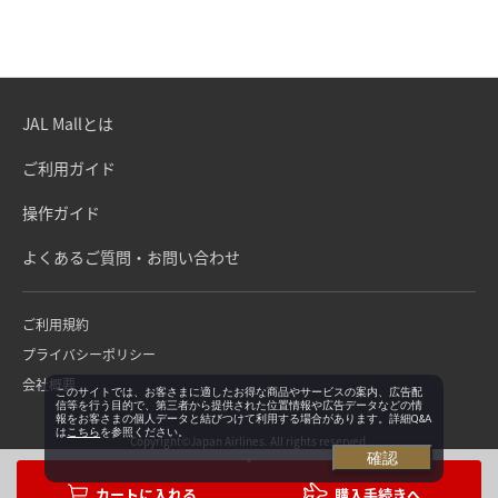
JAL Mallとは
ご利用ガイド
操作ガイド
よくあるご質問・お問い合わせ
ご利用規約
プライバシーポリシー
会社概要
このサイトでは、お客さまに適したお得な商品やサービスの案内、広告配
信等を行う目的で、第三者から提供された位置情報や広告データなどの情
報をお客さまの個人データと結びつけて利用する場合があります。詳細Q&A
は
こちら
を参照ください。
Copyright©Japan Airlines. All rights reserved.
確認
購入手続きへ