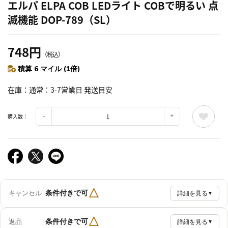
エルパ ELPA COB LEDライト COBで明るい 点
滅機能 DOP-789（SL）
748円
（税込）
積算 6 マイル (1倍)
在庫
通常：3-7営業日 発送目安
購入数：
△
条件付きで可
キャンセル
詳細を見る
▼
△
条件付きで可
返品
詳細を見る
▼