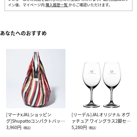
イン後、マイページ内
購入履歴一覧
からご確認いただけます。
あなたへのおすすめ
[マーナxJALショッピン
[リーデル]JALオリジナル オヴ
グ]Shupattoコンパクトバッグ
ァチュア ワイングラス2脚セッ
Drop JAL客室乗務員（LC）ス
3,960円
ト（レッドワイン）
5,280円
（税込）
（税込）
カーフ柄