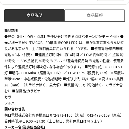
商品説明
商品情報
商品説明
●光の【HI・LOW・点滅】を使い分けできる点灯パターン切替モード搭載 ●
光が均一で見やすいCOB LED搭載 ※COB LEDとは、影が多重に重ならない特
長がある事から、主に照明器具に用いられるLEDです。 ■使用電池:単四形乾
電池×3本（別売） ■連続点灯時間:HI 約14時間 ／ LOW 約50時間 ／ 点滅 約
25時間 ／ SOS点滅 約30時間 ※アルカリ乾電池使用時 ※電池の性能、使用条
件により連続点灯時間は短くなる場合があります。 ■光源:白色COB LED×1
灯 ■明るさ:HI 60lm（照度 約100lx） ／ LOW 15lm（照度 約25lx） ※照度は
距離50cm・中心点照度・電池初期時 ■外形寸法（約）:幅46×高さ83×奥行
28（mm）（カラビナ除く、最大値） ■質量:約38g（電池除く、カラビナ含
む） ■付属品:カラビナ
カラー
シルバー
問い合わせ先
朝日電器株式会社お客様窓口 072-871-1166（大阪） 042-473-0159（東京）
受付時間:平日9:00～17:30（土日祝日、弊社休業日は除きます）
メーカー名(製造販売会社)