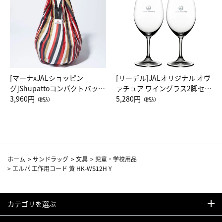
[マーナxJALショッピン
[リーデル]JALオリジナル オヴ
グ]Shupattoコンパクトバッグ
ァチュア ワイングラス2脚セッ
Drop JAL客室乗務員（LC）ス
3,960円
ト（レッドワイン）
5,280円
（税込）
（税込）
カーフ柄
ホーム
>
サンドラッグ
>
文具
>
児童・学校用品
>
エルパ 工作用コード 黄 HK-WS12H Y
カテゴリを選ぶ