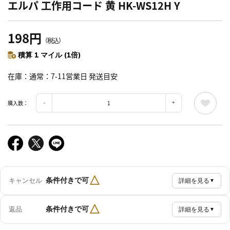
エルパ 工作用コード 黄 HK-WS12H Y
198円
（税込）
積算 1 マイル (1倍)
在庫
通常：7-11営業日 発送目安
購入数：
△
条件付きで可
キャンセル
詳細を見る
▼
△
条件付きで可
返品
詳細を見る
▼