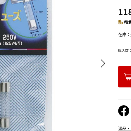
11
積算
在庫
購入数
返品・