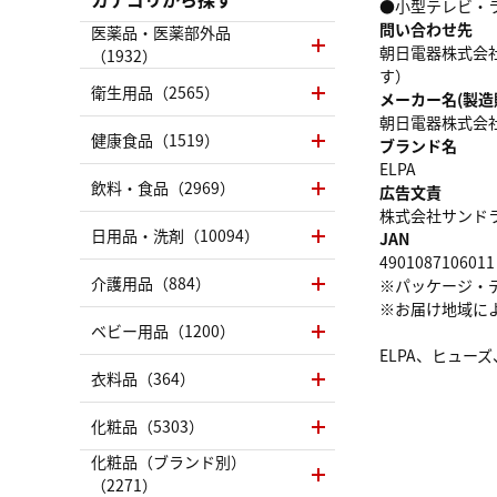
●小型テレビ・
問い合わせ先
医薬品・医薬部外品
朝日電器株式会社 
（1932）
す）
衛生用品（2565）
メーカー名(製造
朝日電器株式会
健康食品（1519）
ブランド名
ELPA
飲料・食品（2969）
広告文責
株式会社サンドラッグ
日用品・洗剤（10094）
JAN
4901087106011
介護用品（884）
※パッケージ・
※お届け地域に
ベビー用品（1200）
ELPA、ヒュー
衣料品（364）
化粧品（5303）
化粧品（ブランド別）
（2271）