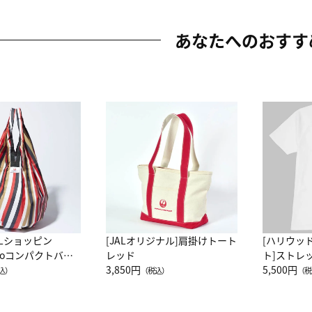
あなたへのおすす
ALショッピン
[JALオリジナル]肩掛けトート
[ハリウッ
attoコンパクトバッ
レッド
ト]ストレ
JAL客室乗務員
3,850円
ーネック別
5,500円
込）
（税込）
（税
カーフ柄