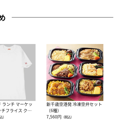
め
JAL特製
レー 200
10,800円
（
ド ランチ マーケッ
新千歳空港発 冷凍空弁セット
ッチフライス クル
（6種）
注半袖Ｔシャツ
7,560円
込）
（税込）