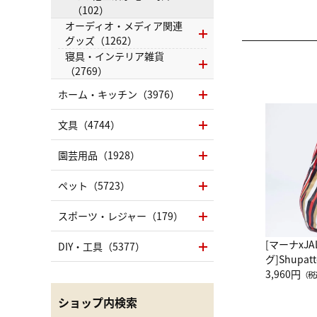
（102）
オーディオ・メディア関連
グッズ（1262）
寝具・インテリア雑貨
（2769）
ホーム・キッチン（3976）
文具（4744）
園芸用品（1928）
ペット（5723）
スポーツ・レジャー（179）
[マーナxJ
DIY・工具（5377）
グ]Shup
グ Drop 
3,960円
（税
（LC）ス
ショップ内検索