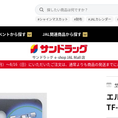
#シャインマスカット
#財布
#JALカレンダー
ベントから探す
JAL関連商品から探す
8/10（月）～8/16（日）にいただいたご注文は、通常よりも商品の発送
サ
エ
TF