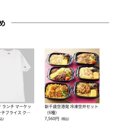
め
JAL特製
レー 200
10,800円
（
ド ランチ マーケッ
新千歳空港発 冷凍空弁セット
ッチフライス クル
（6種）
注半袖Ｔシャツ
7,560円
込）
（税込）