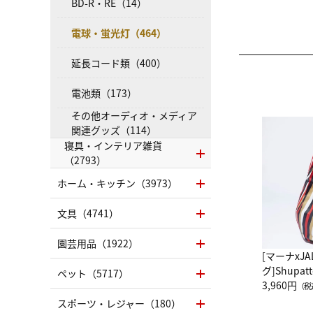
BD-R・RE（14）
電球・蛍光灯（464）
延長コード類（400）
電池類（173）
その他オーディオ・メディア
関連グッズ（114）
寝具・インテリア雑貨
（2793）
ホーム・キッチン（3973）
文具（4741）
園芸用品（1922）
[マーナxJ
グ]Shup
ペット（5717）
グ Drop 
3,960円
（税
（LC）ス
スポーツ・レジャー（180）