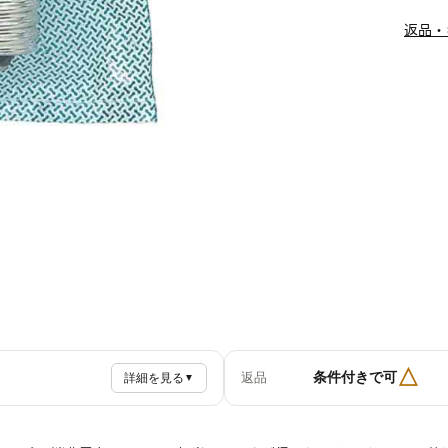
返品・
△
条件付きで可
返品
詳細を見る
▼