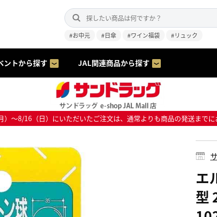
#お中元
#日傘
#ワイン福袋
#リュック
ベントから探す
JAL関連商品から探す
8/10（月）～8/16（日）にいただいたご注文は、通常よりも商品の発送
サ
エル
型 
10