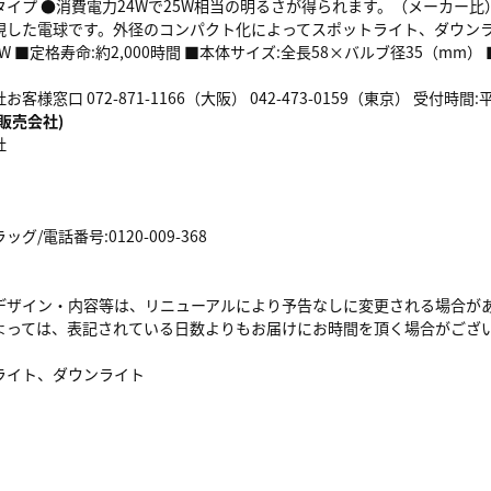
タイプ ●消費電力24Wで25W相当の明るさが得られます。（メーカー
した電球です。外径のコンパクト化によってスポットライト、ダウンライト
W ■定格寿命:約2,000時間 ■本体サイズ:全長58×バルブ径35（mm） ■
客様窓口 072-871-1166（大阪） 042-473-0159（東京） 受付時
販売会社)
社
/電話番号:0120-009-368
デザイン・内容等は、リニューアルにより予告なしに変更される場合が
よっては、表記されている日数よりもお届けにお時間を頂く場合がござ
ライト、ダウンライト