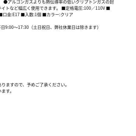
比） ●アルゴンガスよりも熱伝導率の低いクリプトンガスの封
など幅広く使用できます。 ■定格電圧:100／110V ■
口金:E17 ■入数:1個 ■カラー:クリア
間:平日9:00～17:30（土日祝日、弊社休業日は除きます）
ありますので、予めご了承ください。
います。