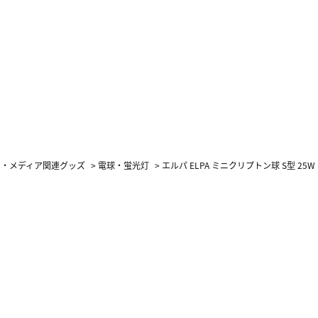
オ・メディア関連グッズ
>
電球・蛍光灯
>
エルパ ELPA ミニクリプトン球 S型 25W 