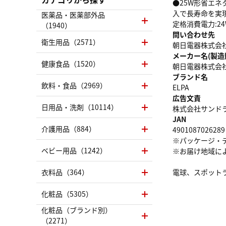
●25W形省エネ
入で長寿命を実現
医薬品・医薬部外品
定格消費電力:24
（1940）
問い合わせ先
衛生用品（2571）
朝日電器株式会社お
メーカー名(製造
健康食品（1520）
朝日電器株式会
ブランド名
飲料・食品（2969）
ELPA
広告文責
日用品・洗剤（10114）
株式会社サンドラッグ
JAN
介護用品（884）
4901087026289
※パッケージ・
ベビー用品（1242）
※お届け地域に
衣料品（364）
電球、スポット
化粧品（5305）
化粧品（ブランド別）
（2271）