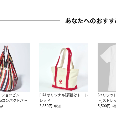
あなたへのおすす
ALショッピン
[JALオリジナル]肩掛けトート
[ハリウッ
attoコンパクトバッ
レッド
ト]ストレ
JAL客室乗務員
3,850円
ーネック別
5,500円
込）
（税込）
（税
カーフ柄