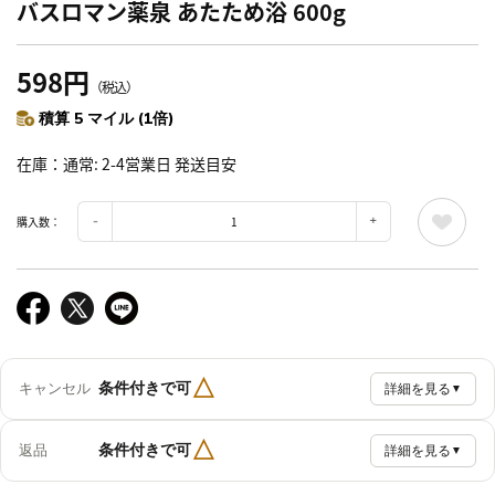
バスロマン薬泉 あたため浴 600g
598円
（税込）
積算 5 マイル (1倍)
在庫
通常: 2-4営業日 発送目安
購入数：
△
条件付きで可
キャンセル
詳細を見る
▼
△
条件付きで可
返品
詳細を見る
▼