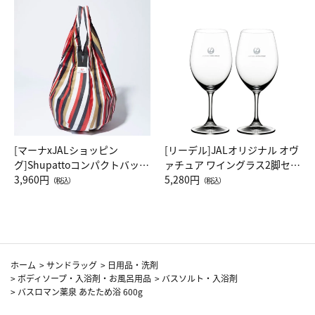
[マーナxJALショッピン
[リーデル]JALオリジナル オヴ
グ]Shupattoコンパクトバッグ
ァチュア ワイングラス2脚セッ
Drop JAL客室乗務員（LC）ス
3,960円
ト（レッドワイン）
5,280円
（税込）
（税込）
カーフ柄
ホーム
>
サンドラッグ
>
日用品・洗剤
>
ボディソープ・入浴剤・お風呂用品
>
バスソルト・入浴剤
>
バスロマン薬泉 あたため浴 600g