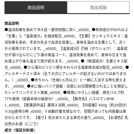
商品説明
商品情報
商品説明
●温浴効果を高めて冷え症・疲労回復に効く_x000D_ ●有効成分が90％以上
「生薬」と「温泉成分」を独自配合_x000D_ 【生薬】センキュウエキス：温
浴効果を高め、手足の先まで血流を促進し、身体を温める生薬として、古く
から使用されています。_x000D_ 【温泉成分】芒硝（ボウショウ）：温泉成
分が溶け込んだにごり湯の保温コート。温浴効果を高めて、身体の芯まで温
め湯上がり後も温まり感が続きます。_x000D_ ●（保湿成分）生姜エキス配
合_x000D_ ●さら湯のピリピリ感をやわらげる塩素除去成分配合_x000D_ ●
アレルギーテスト済み（全ての方にアレルギーが起きないわけではありませ
ん。）_x000D_ ●赤ちゃん（生後3ヵ月以上）と一緒に入浴する時も使えま
す。_x000D_ ●水に強いバリア容器：浴室に30日間保管されることを想定し
たシャワリングテスト実施_x000D_ ●環境にやさしい容器：再生パルプ約
77％使用（容器本体の紙部分）_x000D_ 【販売名】バスロマンBYW‐
1_x000D_ 【医薬部外品】薬用入浴剤_x000D_ 【内容量】600g（約20回分）
※30g使用の時_x000D_ ※自動計量充填なので、空間があっても内容量は表
示のとおりです。 【香り】気分あたたまる草花の香り_x000D_ 【お湯色】乳
白色のお湯（にごり）
成分（保証分析値）