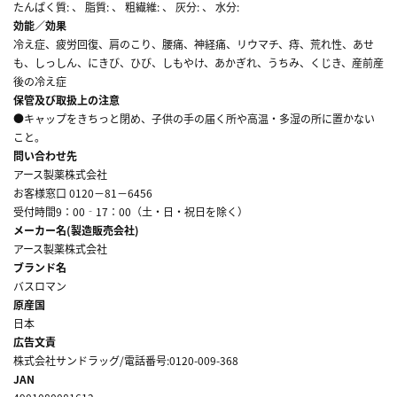
たんぱく質: 、 脂質: 、 粗繊維: 、 灰分: 、 水分:
効能／効果
冷え症、疲労回復、肩のこり、腰痛、神経痛、リウマチ、痔、荒れ性、あせ
も、しっしん、にきび、ひび、しもやけ、あかぎれ、うちみ、くじき、産前産
後の冷え症
保管及び取扱上の注意
●キャップをきちっと閉め、子供の手の届く所や高温・多湿の所に置かない
こと。
問い合わせ先
アース製薬株式会社
お客様窓口 0120－81－6456
受付時間9：00‐17：00（土・日・祝日を除く）
メーカー名(製造販売会社)
アース製薬株式会社
ブランド名
バスロマン
原産国
日本
広告文責
株式会社サンドラッグ/電話番号:0120-009-368
JAN