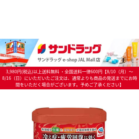
3,980円(税込)以上送料無料 ・全国送料一律600円【8/10（月）～
8/16（日）にいただいたご注文は、通常よりも商品の発送までにお時
間をいただく場合がございます。予めご了承ください】