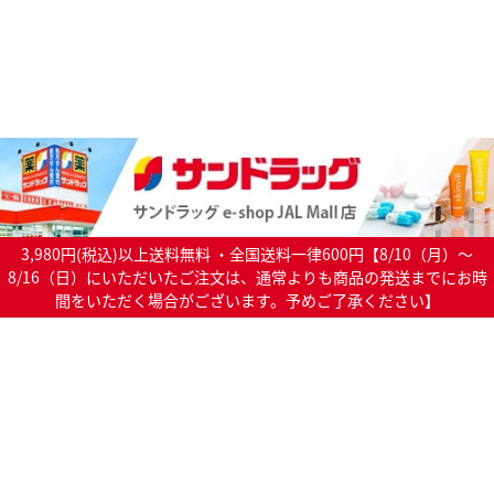
3,980円(税込)以上送料無料 ・全国送料一律600円【8/10（月）～
8/16（日）にいただいたご注文は、通常よりも商品の発送までにお時
間をいただく場合がございます。予めご了承ください】