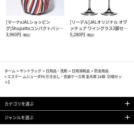
[マーナxJALショッピン
[リーデル]JALオリジナル オヴ
グ]Shupattoコンパクトバッグ
ァチュア ワイングラス2脚セッ
Drop JAL客室乗務員（LC）ス
3,960円
ト（レッドワイン）
5,280円
（税込）
（税込）
カーフ柄
ホーム
>
サンドラッグ
>
日用品・洗剤
>
日用消耗品
>
防虫用品
>
エステー ムシューダPA 引き出し・衣装ケース用 金木犀 24個【5個セッ
ト】
カテゴリを選ぶ
ジャンルを選ぶ