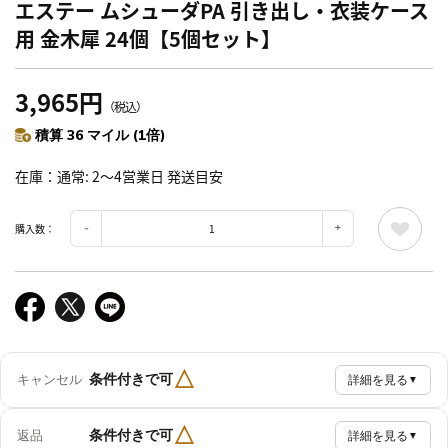
エステー ムシューダPA 引き出し・衣装ケース
用 金木犀 24個【5個セット】
3,965円
（税込）
積算 36 マイル (1倍)
在庫
通常: 2～4営業日 発送目安
購入数：
△
条件付きで可
キャンセル
詳細を見る
▼
△
条件付きで可
返品
詳細を見る
▼