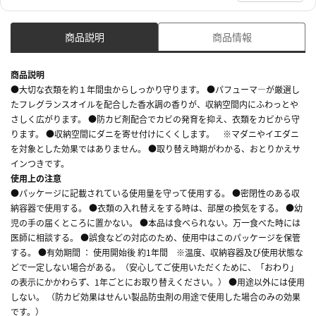
商品説明
商品情報
商品説明
●大切な衣類を約１年間虫からしっかり守ります。 ●パフューマ―が厳選し
たフレグランスオイルを配合した香水調の香りが、収納空間内にふわっとや
さしく広がります。 ●防カビ剤配合でカビの発育を抑え、衣類をカビから守
ります。 ●収納空間にダニを寄せ付けにくくします。 ※マダニやイエダニ
を対象とした効果ではありません。 ●取り替え時期がわかる、おとりかえサ
インつきです。
使用上の注意
●パッケージに記載されている使用量を守って使用する。 ●密閉性のある収
納容器で使用する。 ●衣類の入れ替えをする時は、部屋の換気をする。 ●幼
児の手の届くところに置かない。 ●本品は食べられない。万一食べた時には
医師に相談する。 ●誤食などの対応のため、使用中はこのパッケージを保管
する。 ●有効期間 ： 使用開始後 約1年間 ※温度、収納容器及び使用状態な
どで一定しない場合がある。（安心してご使用いただくために、「おわり」
の表示にかかわらず、1年ごとにお取り替えください。） ●用途以外には使用
しない。 （防カビ効果はせんい製品防虫剤の用途で使用した場合のみの効果
です。）