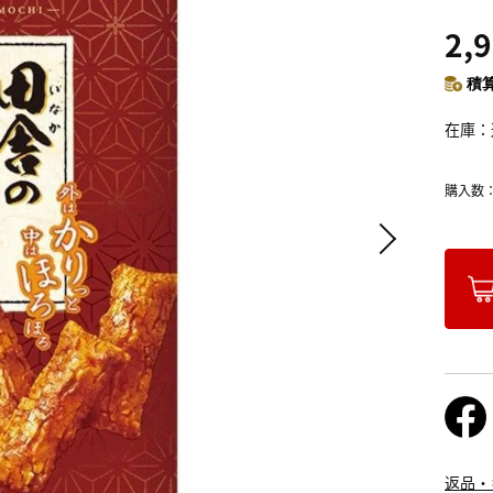
2,
積算
在庫
購入数
返品・