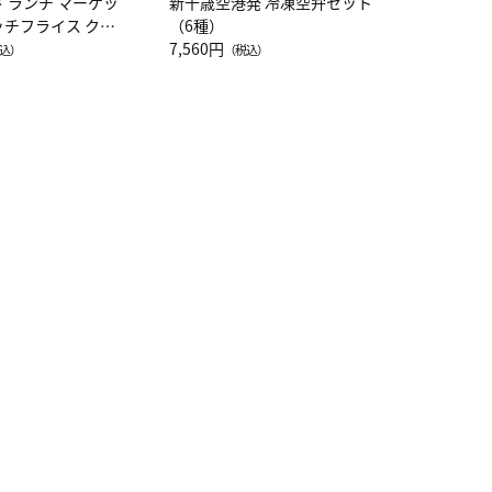
ド ランチ マーケッ
新千歳空港発 冷凍空弁セット
ッチフライス クル
（6種）
注半袖Ｔシャツ
7,560円
込）
（税込）