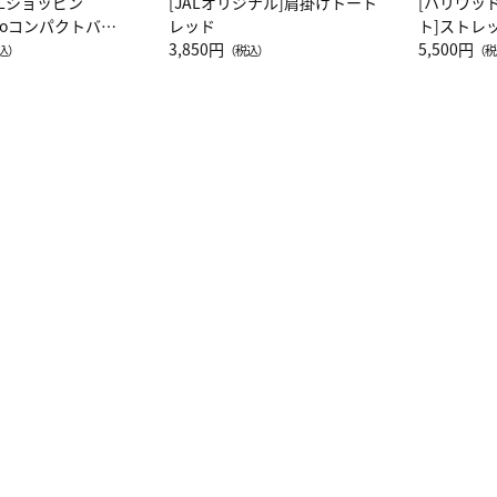
ALショッピン
[JALオリジナル]肩掛けトート
[ハリウッ
attoコンパクトバッ
レッド
ト]ストレ
JAL客室乗務員
3,850円
ーネック別
5,500円
込）
（税込）
（税
カーフ柄