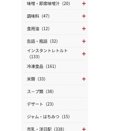
味噌・即席味噌汁（20）
調味料（47）
食用油（12）
缶詰・瓶詰（32）
インスタントレトルト
（133）
冷凍食品（161）
米類（33）
ス－プ類（38）
デザート（23）
ジャム・はちみつ（15）
市乳・洋日配（338）