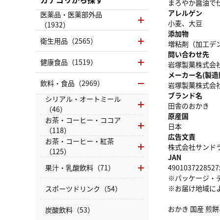
まろやか醤油で
アレルゲン
医薬品・医薬部外品
小麦、大豆
（1932）
添加物
衛生用品（2565）
増粘剤（加工デ
問い合わせ先
健康食品（1519）
岩塚製菓株式会社 
メーカー名(製造
飲料・食品（2969）
岩塚製菓株式会
ブランド名
シリアル・オートミール
田舎のおかき
（46）
原産国
お茶・コーヒー・ココア
日本
（118）
広告文責
お茶・コーヒー・紅茶
株式会社サンドラッグ
（125）
JAN
果汁・乳酸飲料（71）
4901037228527
※パッケージ・
※お届け地域に
スポーツドリンク（54）
おかき 国産 煎
炭酸飲料（53）