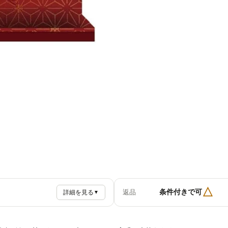
△
条件付きで可
返品
詳細を見る
▼