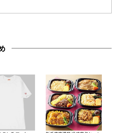
め
JAL特製
レー 200
10,800円
（