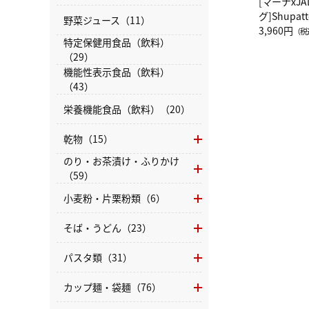
[マーナxJ
グ]Shup
野菜ジュース（11）
グ Drop 
3,960円
（税
特定保健用食品（飲料）
（LC）ス
（29）
機能性表示食品（飲料）
（43）
栄養機能食品（飲料）（20）
乾物（15）
のり・お茶漬け・ふりかけ
（59）
小麦粉・片栗粉類（6）
そば・うどん（23）
パスタ類（31）
カップ麺・袋麺（76）