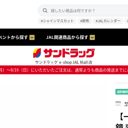
#シャインマスカット
#財布
#JALカレンダー
ベントから探す
JAL関連商品から探す
8/10（月）～8/16（日）にいただいたご注文は、通常よりも商品の発送
サ
【
鏡