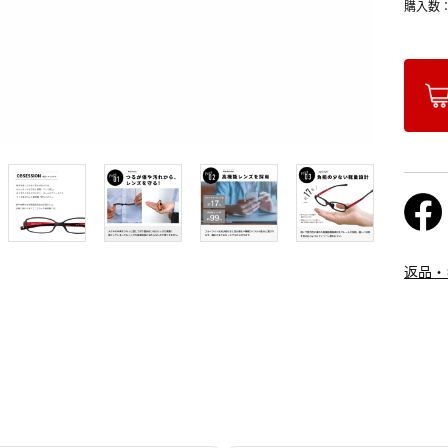
購入数
返品・