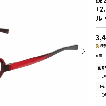
+
ル
3,
積算
在庫
他商
〇
【代
〇