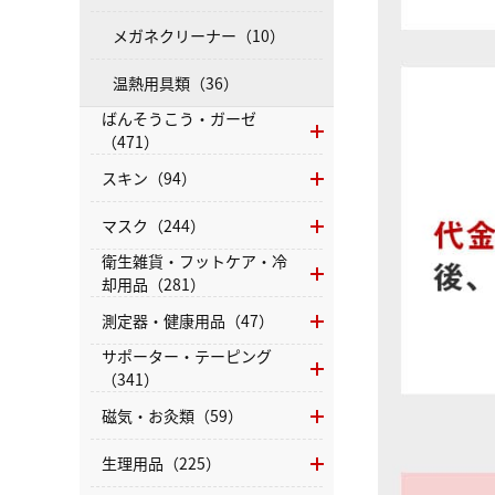
メガネクリーナー（10）
温熱用具類（36）
ばんそうこう・ガーゼ
（471）
スキン（94）
マスク（244）
衛生雑貨・フットケア・冷
却用品（281）
測定器・健康用品（47）
サポーター・テーピング
（341）
磁気・お灸類（59）
生理用品（225）