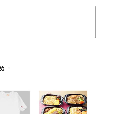
め
JAL特製
レー 200
10,800円
（