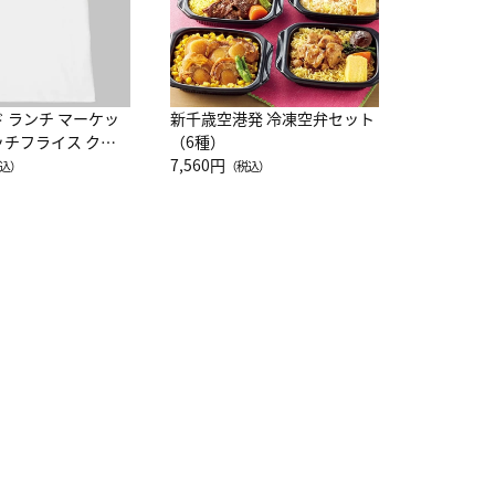
ド ランチ マーケッ
新千歳空港発 冷凍空弁セット
ッチフライス クル
（6種）
注半袖Ｔシャツ
7,560円
込）
（税込）