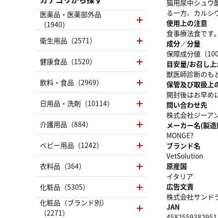
猫用尿中シュウ
る一方、カルシ
医薬品・医薬部外品
使用上の注意
（1940）
食事療法食です
衛生用品（2571）
成分／分量
保障成分値（10
健康食品（1520）
目安量/お召し上
獣医師診断のも
飲料・食品（2969）
保管及び取扱上
開封後はお早め
日用品・洗剤（10114）
問い合わせ先
株式会社ジーアンドエ
介護用品（884）
メーカー名(製造
MONGE?
ベビー用品（1242）
ブランド名
VetSolution
衣料品（364）
原産国
イタリア
広告文責
化粧品（5305）
株式会社サンドラッグ
化粧品（ブランド別）
JAN
（2271）
4582559382951