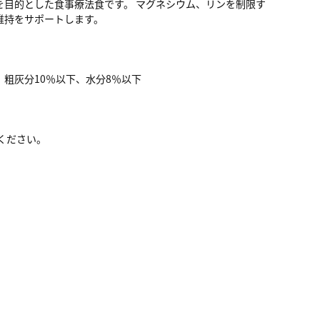
目的とした食事療法食です。 マグネシウム、リンを制限す
維持をサポートします。
、粗灰分10％以下、水分8％以下
ください。