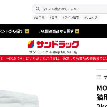
#お中元
#日傘
#ワイン福袋
#リュック
ベントから探す
JAL関連商品から探す
8/10（月）～8/16（日）にいただいたご注文は、通常よりも商品の発送
サ
M
猫
2k