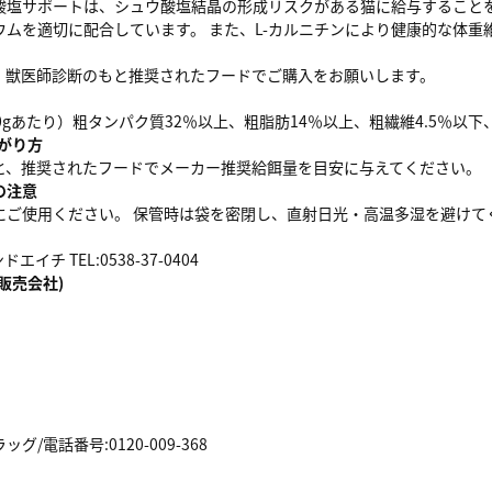
酸塩サポートは、シュウ酸塩結晶の形成リスクがある猫に給与することを
ウムを適切に配合しています。 また、L-カルニチンにより健康的な体重
。獣医師診断のもと推奨されたフードでご購入をお願いします。
0gあたり）粗タンパク質32％以上、粗脂肪14％以上、粗繊維4.5％以下
がり方
と、推奨されたフードでメーカー推奨給餌量を目安に与えてください。
の注意
にご使用ください。 保管時は袋を密閉し、直射日光・高温多湿を避けて
イチ TEL:0538-37-0404
販売会社)
/電話番号:0120-009-368