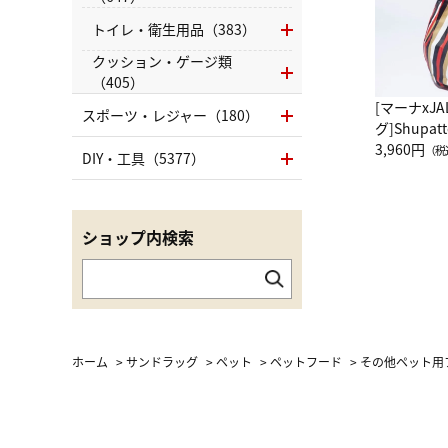
トイレ・衛生用品（383）
クッション・ゲージ類
（405）
[マーナxJ
スポーツ・レジャー（180）
グ]Shup
グ Drop 
3,960円
（税
DIY・工具（5377）
（LC）ス
ショップ内検索
ホーム
>
サンドラッグ
>
ペット
>
ペットフード
>
その他ペット用