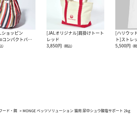
ALショッピン
[JALオリジナル]肩掛けトート
[ハリウッ
attoコンパクトバッ
レッド
ト]ストレ
JAL客室乗務員
3,850円
ーネック別
5,500円
込）
（税込）
（税
カーフ柄
フード・餌
>
MONGE ベッツソリューション 猫用 尿中シュウ酸塩サポート 2kg