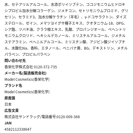
水、セテアリルアルコール、水添ポリイソブテン、ココジモニウムヒドロキ
シプロピル加水分解コラーゲン、ジメチコン、セトリモニウムブロミド、グリ
セリン、セラミド3、加水分解ケラチン（羊毛）、γ-ドコサラクトン、ダイズ
ステロール、ゼイン、メマツヨイグサ種子エキス、クオタニウム-18、DPG、
シア脂、ツバキ油、クララ根エキス、乳酸、プロパンジオール、ベヘントリ
モニウムクロリド、ヘキシルデカノール、ミリスチルアルコール、ジメチル
ステアラミン、ベヘニルアルコール、ミリスチン酸、アジピン酸ジイソブチ
ル、水酸化Na、香料、エタノール、ベニバナ黄、BG、デキストリン、メチル
パラベン、プロピルパラベン
問い合わせ先
香栄化学株式会社 0120-372-735
メーカー名(製造販売会社)
Model Cosmetics(香栄化学)
ブランド名
Model Cosmetics(香栄化学)
原産国
日本
広告文責
株式会社サンドラッグ/電話番号:0120-009-368
JAN
4582112338647