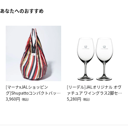
あなたへのおすすめ
[マーナxJALショッピン
[リーデル]JALオリジナル オヴ
グ]Shupattoコンパクトバッグ
ァチュア ワイングラス2脚セッ
Drop JAL客室乗務員（LC）ス
3,960円
ト（レッドワイン）
5,280円
（税込）
（税込）
カーフ柄