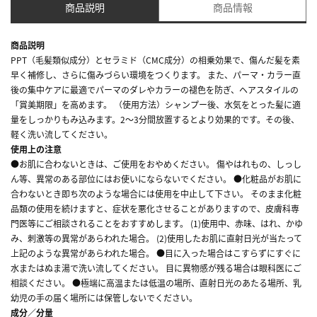
商品説明
商品情報
商品説明
PPT（毛髪類似成分）とセラミド（CMC成分）の相乗効果で、傷んだ髪を素
早く補修し、さらに傷みづらい環境をつくります。 また、パーマ・カラー直
後の集中ケアに最適でパーマのダレやカラーの褪色を防ぎ、ヘアスタイルの
「賞美期限」を高めます。 （使用方法）シャンプー後、水気をとった髪に適
量をしっかりもみ込みます。2～3分間放置するとより効果的です。その後、
軽く洗い流してください。
使用上の注意
●お肌に合わないときは、ご使用をおやめください。 傷やはれもの、しっし
ん等、異常のある部位にはお使いにならないでください。 ●化粧品がお肌に
合わないとき即ち次のような場合には使用を中止して下さい。 そのまま化粧
品類の使用を続けますと、症状を悪化させることがありますので、皮膚科専
門医等にご相談されることをおすすめします。 (1)使用中、赤味、はれ、かゆ
み、刺激等の異常があらわれた場合。 (2)使用したお肌に直射日光が当たって
上記のような異常があらわれた場合。 ●目に入った場合はこすらずにすぐに
水またはぬま湯で洗い流してください。 目に異物感が残る場合は眼科医にご
相談ください。 ●極端に高温または低温の場所、直射日光のあたる場所、乳
幼児の手の届く場所には保管しないでください。
成分／分量