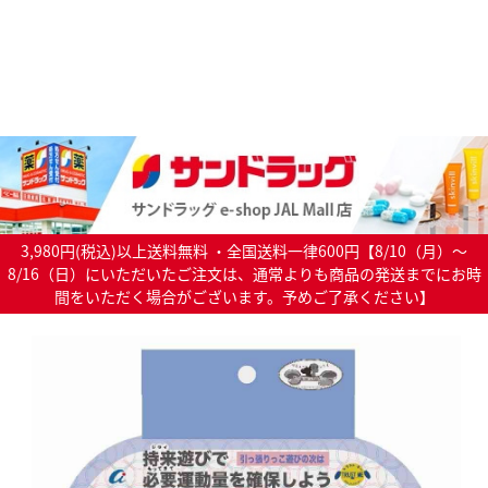
3,980円(税込)以上送料無料 ・全国送料一律600円【8/10（月）～
8/16（日）にいただいたご注文は、通常よりも商品の発送までにお時
間をいただく場合がございます。予めご了承ください】