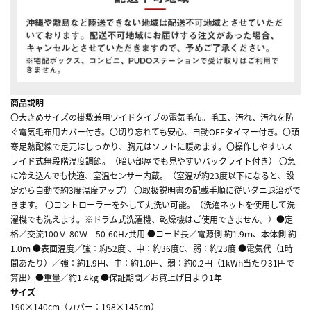
商品説明
〇大きめサイズの掛敷兼用ワイドタイプの電気毛布。毛玉、汚れ、汚れを防
ぐ電気毛布用カバー付き。〇切り忘れても安心、自動OFFタイマー付き。〇頭
寒足熱配線で足元はしっかり、胸元はソフトに暖めます。〇操作しやすいス
ライド式無段階温度調節。（暗い部屋でも見やすいバックライト付き） 〇急
に冷え込んでも快適、室温センサー内蔵。（室温が約23度以下になると、設
定から自動で約3度温度アップ） 〇取扱説明書の記載手順に従いダニ退治がで
きます。 〇コントローラーを外して丸洗い可能。（洗濯ネットを使用して洗
濯機でも洗えます。※ドラム式洗濯機、乾燥機はご使用できません。）●定
格／交流100Ｖ-80Ｗ 50-60Hz共用 ●コード長／電源側 約1.9ｍ、本体側 約
1.0ｍ ●表面温度／強：約52度 、中：約36度C、弱：約23度 ●電気代（1時
間あたり）／強：約1.9円、中：約1.0円、弱：約0.2円（1kWh当たり31円で
算出）●重量／約1.4kg ●保証期間／お買上げ日より1年
サイズ
190×140cm（カバー：198×145cm）