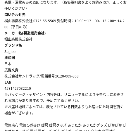
感電・漏電火災の原因になります。（取扱説明書をよくお読み頂き、正しくお
使いください）
問い合わせ先
椙山紡織株式会社 0725-55-5569 受付時間：10:00～12：00、13：00～14：
00（平日のみ）
メーカー名(製造販売会社)
椙山紡織株式会社
ブランド名
Sugibo
原産国
日本
広告文責
株式会社サンドラッグ/電話番号:0120-009-368
JAN
4571427032210
※パッケージ・デザイン・内容等は、リニューアルにより予告なしに変更さ
れる場合がありますので、予めご了承ください。
※お届け地域によっては、表記されている日数よりもお届けにお時間を頂く
場合がございます。
電気毛布 電気ひざ掛け 暖房 暖房グッズ あったか あったかグッズ ぽかぽか ぽ