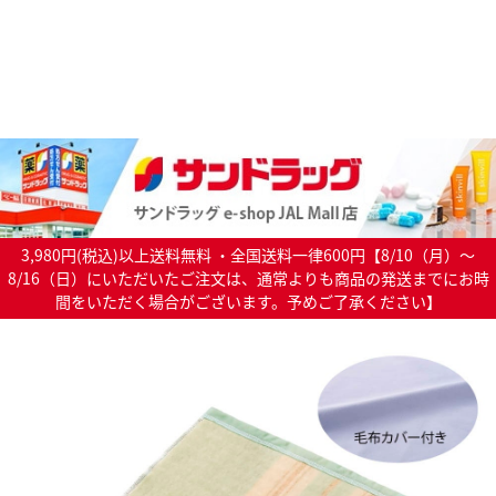
3,980円(税込)以上送料無料 ・全国送料一律600円【8/10（月）～
8/16（日）にいただいたご注文は、通常よりも商品の発送までにお時
間をいただく場合がございます。予めご了承ください】