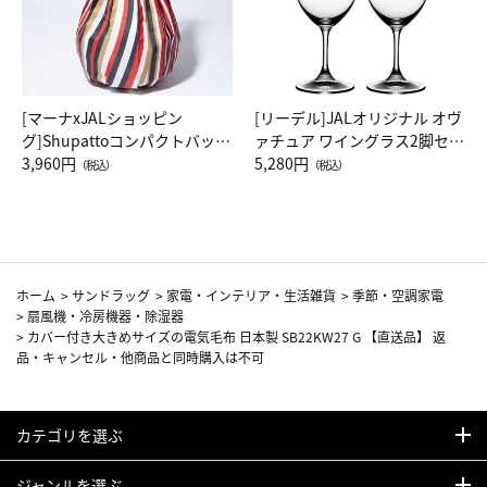
[マーナxJALショッピン
[リーデル]JALオリジナル オヴ
グ]Shupattoコンパクトバッグ
ァチュア ワイングラス2脚セッ
Drop JAL客室乗務員（LC）ス
3,960円
ト（レッドワイン）
5,280円
（税込）
（税込）
カーフ柄
ホーム
>
サンドラッグ
>
家電・インテリア・生活雑貨
>
季節・空調家電
>
扇風機・冷房機器・除湿器
>
カバー付き大きめサイズの電気毛布 日本製 SB22KW27 G 【直送品】 返
品・キャンセル・他商品と同時購入は不可
カテゴリを選ぶ
ジャンルを選ぶ