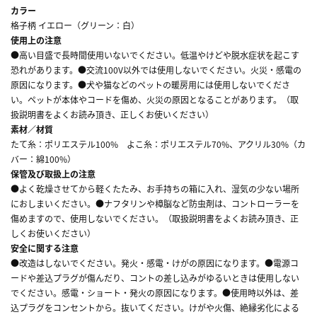
カラー
格子柄 イエロー（グリーン：白）
使用上の注意
●高い目盛で長時間使用いないでください。低温やけどや脱水症状を起こす
恐れがあります。●交流100V以外では使用しないでください。火災・感電の
原因になります。●犬や猫などのペットの暖房用には使用しないでくださ
い。ペットが本体やコードを傷め、火災の原因となることがあります。（取
扱説明書をよくお読み頂き、正しくお使いください）
素材／材質
たて糸：ポリエステル100% よこ糸：ポリエステル70%、アクリル30%（カ
バー：綿100%）
保管及び取扱上の注意
●よく乾燥させてから軽くたたみ、お手持ちの箱に入れ、湿気の少ない場所
におしまいください。●ナフタリンや樟脳など防虫剤は、コントローラーを
傷めますので、使用しないでください。（取扱説明書をよくお読み頂き、正
しくお使いください）
安全に関する注意
●改造はしないでください。発火・感電・けがの原因になります。●電源コ
ードや差込プラグが傷んだり、コントの差し込みがゆるいときは使用しない
でください。感電・ショート・発火の原因になります。●使用時以外は、差
込プラグをコンセントから。抜いてください。けがや火傷、絶縁劣化による