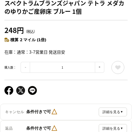
スペクトラムブランズジャパン テトラ メダカ
のゆりかご産卵床 ブルー 1個
248円
（税込）
積算 2 マイル (1倍)
在庫
通常：3-7営業日 発送目安
購入数：
△
条件付きで可
キャンセル
詳細を見る
▼
△
条件付きで可
返品
詳細を見る
▼