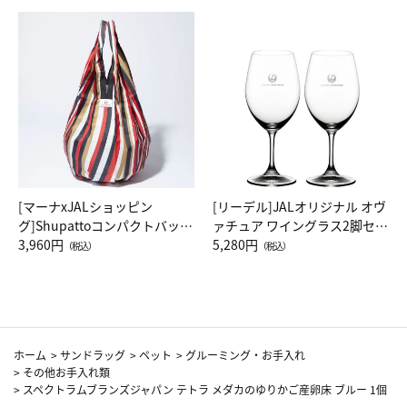
[マーナxJALショッピン
[リーデル]JALオリジナル オヴ
グ]Shupattoコンパクトバッグ
ァチュア ワイングラス2脚セッ
Drop JAL客室乗務員（LC）ス
3,960円
ト（レッドワイン）
5,280円
（税込）
（税込）
カーフ柄
ホーム
>
サンドラッグ
>
ペット
>
グルーミング・お手入れ
>
その他お手入れ類
>
スペクトラムブランズジャパン テトラ メダカのゆりかご産卵床 ブルー 1個