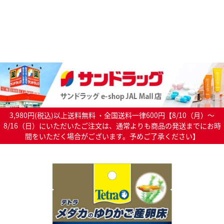
3,980円(税込)以上送料無料 ・全国送料一律600円【8/10（月）～
8/16（日）にいただいたご注文は、通常よりも商品の発送までにお時
間をいただく場合がございます。予めご了承ください】