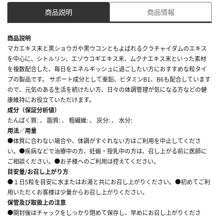
商品説明
商品情報
商品説明
マカエキス末と黒ショウガや黒ウコンともよばれるクラチャイダムのエキス
を中心に、シトルリン、エゾウコギエキス末、ムクナエキス末といった素材
を複数配合した、毎日をエネルギッシュに過ごしたい方におすすめな粒タイ
プの製品です。 サポート成分として亜鉛、ビタミンB1、B6も配合しています
ので、元気のある生活を続けたい方、日々の体調管理が気になる方などの健
康維持にお役立ていただけます。
成分（保証分析値）
たんぱく質: 、 脂質: 、 粗繊維: 、 灰分: 、 水分:
用法／用量
●体質に合わない場合や、体調がすぐれない方はご利用を中止してくださ
い。●疾病などで治療中の方、妊娠・授乳中の方は、召し上がる前に医師に
ご相談ください。●お子様へのご利用は控えてください。
目安量/お召し上がり方
●１日5粒を目安に水またはお湯と共にお召し上がりください。●初めてご利
用いただくお客様は少量からお召し上がりください。
保管及び取扱上の注意
●開封後はチャックをしっかり閉めて保存し、早めにお召し上がりくださ