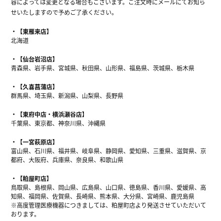
容によっては変更となる場合もございます。ご注文時にメールにてお知ら
せいたしますので予めご了承ください。
【東雁来店】
北海道
【仙台岩沼店】
青森県、岩手県、宮城県、秋田県、山形県、福島県、茨城県、栃木県
【久喜菖蒲店】
群馬県、埼玉県、新潟県、山梨県、長野県
【東府中店・横浜瀬谷店】
千葉県、東京都、神奈川県、沖縄県
【一宮萩原店】
富山県、石川県、福井県、岐阜県、静岡県、愛知県、三重県、滋賀県、京
都府、大阪府、兵庫県、奈良県、和歌山県
【粕屋町店】
鳥取県、島根県、岡山県、広島県、山口県、徳島県、香川県、愛媛県、高
知県、福岡県、佐賀県、長崎県、熊本県、大分県、宮崎県、鹿児島県
※高度管理医療機器につきましては、粕屋町店より発送させていただいて
おります。