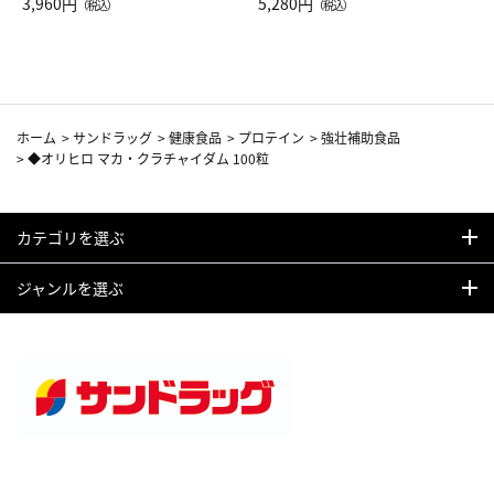
Drop JAL客室乗務員（LC）ス
3,960円
ト（レッドワイン）
5,280円
（税込）
（税込）
カーフ柄
ホーム
>
サンドラッグ
>
健康食品
>
プロテイン
>
強壮補助食品
>
◆オリヒロ マカ・クラチャイダム 100粒
カテゴリを選ぶ
ジャンルを選ぶ