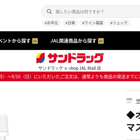
#お中元
#日傘
#ワイン福袋
#リュック
ベントから探す
JAL関連商品から探す
8/10（月）～8/16（日）にいただいたご注文は、通常よりも商品の発送
サ
◆
マ