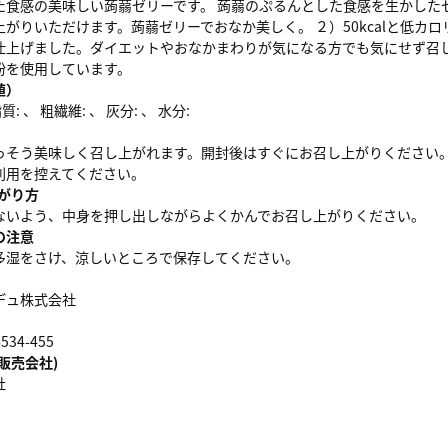
た食感の美味しい蒟蒻ゼリーです。 蒟蒻のぷるんとした食感を生かした
がりいただけます。蒟蒻ゼリーでおなか美しく。 ２）50kcalと低カロリ
仕上げました。ダイエットやおなかまわりが気になる方でも気にせず召し
粉を使用しています。
値）
: 、 粗繊維: 、 灰分: 、 水分:
っそう美味しく召し上がれます。開封後はすぐにお召し上がりください
利用を控えてください。
がり方
ないよう、中身を押し出しながらよくかんでお召し上がりください。
の注意
多湿をさけ、涼しいところで保存してください。
デュ株式会社
34-455
販売会社)
社