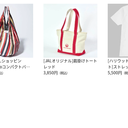
ALショッピン
[JALオリジナル]肩掛けトート
[ハリウッ
attoコンパクトバッ
レッド
ト]ストレ
JAL客室乗務員
3,850円
ーネック別
5,500円
込）
（税込）
（税
カーフ柄