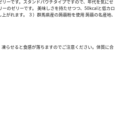
ゼリーです。スタンドパウチタイプですので、年代を気にせ
ーのゼリーです。 美味しさを持たせつつ、50kcalと低カロ
上がれます。 ３）群馬県産の蒟蒻粉を使用 蒟蒻の名産地、
。凍らせると食感が落ちますのでご注意ください。体質に合