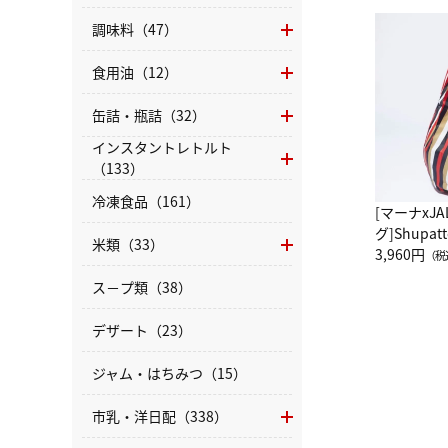
調味料（47）
食用油（12）
缶詰・瓶詰（32）
インスタントレトルト
（133）
冷凍食品（161）
[マーナxJ
グ]Shup
米類（33）
グ Drop 
3,960円
（税
（LC）ス
ス－プ類（38）
デザート（23）
ジャム・はちみつ（15）
市乳・洋日配（338）