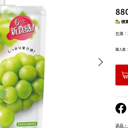
88
積算
在庫
購入数
返品・