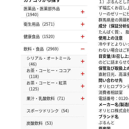
１）ぷるんとし
ず幅広くお召し上
医薬品・医薬部外品
リーのゼリーに
（1940）
群馬県産の蒟蒻
衛生用品（2571）
成分（保証分析
たんぱく質: 、 脂質
健康食品（1520）
使用上の注意
冷やすとよりい
飲料・食品（2969）
わない場合はご
目安量/お召し上
シリアル・オートミール
のどに詰まらせ
（46）
保管及び取扱上
お茶・コーヒー・ココア
直射日光、高温
（118）
問い合わせ先
お茶・コーヒー・紅茶
オリヒロプラン
（125）
消費者相談室
果汁・乳酸飲料（71）
電話番号：0120-5
メーカー名(製造
オリヒロ株式会
スポーツドリンク（54）
ブランド名
ぷるんと
炭酸飲料（53）
原産国