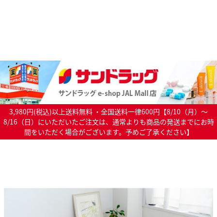
3,980円(税込)以上送料無料 ・全国送料一律600円【8/10（月）～
8/16（日）にいただいたご注文は、通常よりも商品の発送までにお時
間をいただく場合がございます。予めご了承ください】