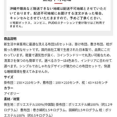
商品説明
新生活や来客用に最適な洗える布団3点セットは、掛け布団、敷き布団、枕が
揃った便利なセットです。国内自社工場で生産された日本製で、品質にこだ
わっています。軽量で通気性が良く、コインランドリーで丸洗い可能なため、
清潔さを保つのも簡単です。選べるカラーは4色あり、インテリアに合わせて
選べます。シンプルでおしゃれなデザインが魅力のこの布団セットで、快適
な睡眠環境を整えてみませんか。
サイズ
掛布団：150×210センチ、敷布団：100×210センチ、枕：43×63センチ
カラー
アイボリー
素材／材質
側生地：ポリエステル100%(中国製) 掛布団：ポリエステル綿100％（約1.2キ
ログラム） 敷布団：巻き綿約1.5キログラム、固綿約1.5キログラム 枕：ポリ
エステル100％（約0.5キログラム）