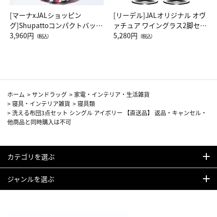
[マーナxJALショッピン
[リーデル]JALオリジナル オヴ
グ]Shupattoコンパクトバッグ
ァチュア ワイングラス2脚セッ
Drop JAL客室乗務員（LC）ス
3,960円
ト（レッドワイン）
5,280円
（税込）
（税込）
カーフ柄
ホーム
>
サンドラッグ
>
家電・インテリア・生活雑貨
>
寝具・インテリア雑貨
>
寝具類
>
洗える布団3点セット シングル アイボリー 【直送品】 返品・キャンセル・
他商品と同時購入は不可
カテゴリを選ぶ
ジャンルを選ぶ