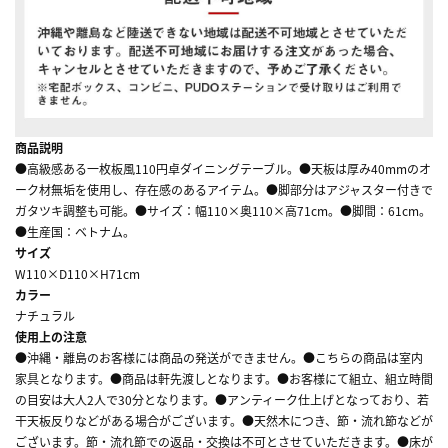
商品説明
●高級感ある一枚板風110円卓ダイニングテーブル。●天板は厚み40mmのオ
ーク材無垢を使用し、存在感のあるアイテム。●脚部分はアジャスター付きで
ガタツキ調整も可能。●サイズ：幅110×奥110×高71cm。●脚間：61cm。
●生産国：ベトナム。
サイズ
W110×D110×H71cm
カラー
ナチュラル
使用上の注意
●沖縄・離島のお客様には商品の発送ができません。●こちらの商品は室内
家具となります。●商品は軒先渡しとなります。●お客様にて組立、組立時間
の目安は大人2人で30分となります。●アンティーク仕上げとなっており、若
干天板反りなどがある場合がございます。●天然木につき、節・流れ節などが
ございます。節・流れ節での返品・交換は不可とさせていただきます。●床が