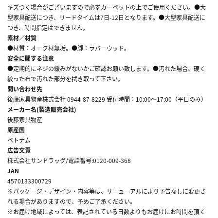
キズつく場合がございますので必ずカーペットの上でご使用ください。●大
型家具配送につき、リードタイムは7日-12日となります。●大型家具配送に
つき、時間指定はできません。
素材／材質
●材質：オーク材無垢。●脚：ラバーウッド。
安全に関する注意
●定期的にネジの緩みがないかご確認お願い致します。●汚れた場合、硬く
絞った布で汚れた部分を拭き取って下さい。
問い合わせ先
後藤家具物産株式会社 0944-87-8229 受付時間：10:00～17:00（平日のみ）
メーカー名(製造販売会社)
後藤家具物産
原産国
ベトナム
広告文責
株式会社サンドラッグ/電話番号:0120-009-368
JAN
4570133300729
※パッケージ・デザイン・内容等は、リニューアルにより予告なしに変更さ
れる場合がありますので、予めご了承ください。
※お届け地域によっては、表記されている日数よりもお届けにお時間を頂く