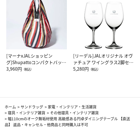
[マーナxJALショッピン
[リーデル]JALオリジナル オヴ
グ]Shupattoコンパクトバッグ
ァチュア ワイングラス2脚セッ
Drop JAL客室乗務員（LC）ス
3,960円
ト（レッドワイン）
5,280円
（税込）
（税込）
カーフ柄
ホーム
>
サンドラッグ
>
家電・インテリア・生活雑貨
>
寝具・インテリア雑貨
>
その他寝具・インテリア雑貨
>
幅110cmのオーク無垢材使用 高級感ある円卓ダイニングテーブル 【直送
品】 返品・キャンセル・他商品と同時購入は不可