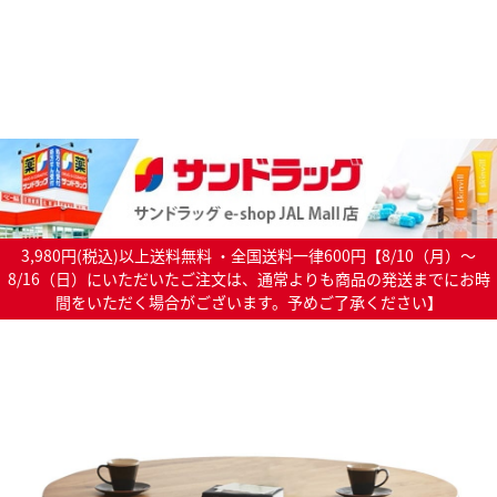
3,980円(税込)以上送料無料 ・全国送料一律600円【8/10（月）～
8/16（日）にいただいたご注文は、通常よりも商品の発送までにお時
間をいただく場合がございます。予めご了承ください】